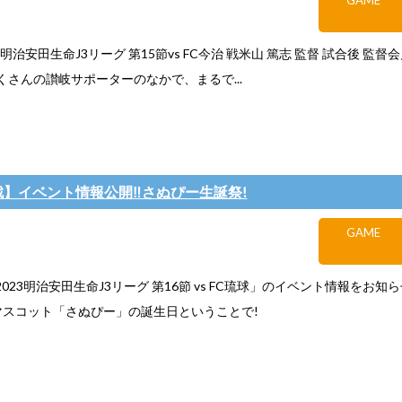
GAME
2023明治安田生命J3リーグ 第15節vs FC今治 戦米山 篤志 監督 試合後 監
くさんの讃岐サポーターのなかで、まるで...
球戦】イベント情報公開‼さぬぴー生誕祭!
GAME
「2023明治安田生命J3リーグ 第16節 vs FC琉球」のイベント情報をお知
マスコット「さぬぴー」の誕生日ということで!