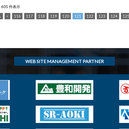
- 605 件表示
へ
<
116
117
118
119
120
121
122
123
124
12
WEB SITE MANAGEMENT PARTNER