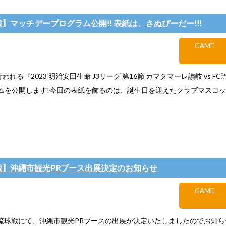
戦】マッチデープログラム公開!! 表紙は、さぬぴーだー!!!
GAME
行われる『2023 明治安田生命 J3リーグ 第16節 カマタマーレ讃岐 vs 
ムを公開します!今回の表紙を飾るのは、誕生日を迎えたクラブマスコ
球戦】沖縄市観光PRブース出展決定のお知らせ
GAME
)FC琉球戦にて、沖縄市観光PRブースの出展が決定いたしましたのでお知