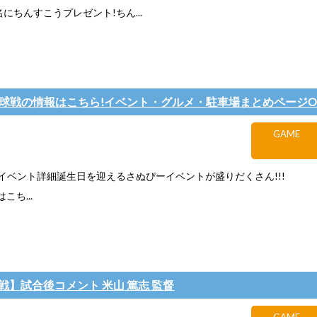
名にちんすこうプレゼント!ちん...
日)琉球戦の情報はこちら!イベント・グルメ・駐車場まとめページOP
GAME
球戦イベント詳細誕生日を迎えるさぬぴーイベントが盛りだくさん!!!
こち...
治戦】試合後コメント 米山 篤志 監督