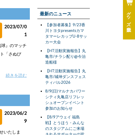
グッズ
最新のニュース
【参加者募集】9/23香
2023/07/0
川トヨタpresentsカマ
1
タマーレカップU-8サッ
カー大会
FC琉球』のマッチ
【HT活動実施報告】丸
ット「さぬぴ
亀市/チラシ配り@今治
造船様
【HT活動実施報告】丸
続きを読む
亀市/城坤ダンスフェス
ティバル2026
8/9(日)マルナカパワー
シティ丸亀店リフレッ
シュオープンイベント
参加のお知らせ
2023/06/2
【8/9アウェイ 福島
9
戦】とうほう・みんな
のスタジアムにご来場
らせいたしま
されるサポーターの皆