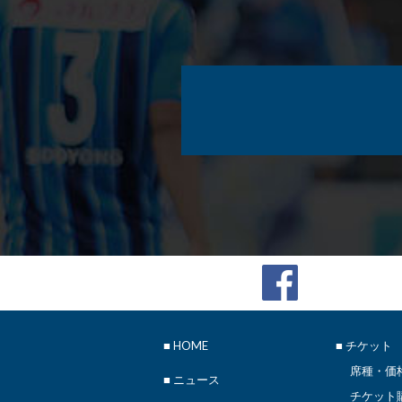
■
HOME
■ チケット
席種・価
■
ニュース
チケット