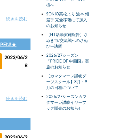
様へ
SONIO高松より 波本 頼
続きを読む
選手 完全移籍にて加入
のお知らせ
【HT活動実施報告】さ
ぬき市/交流戦へのさぬ
EN!★
ぴー訪問
2026/27シーズン
2023/06/2
「PRIDE OF 中四国」実
8
施のお知らせ
【カマタマーレ讃岐ダ
ーツスクール】8月・9
月の日程について
2026/27シーズンカマ
続きを読む
タマーレ讃岐イヤーブ
ック販売のお知らせ
2023/06/2