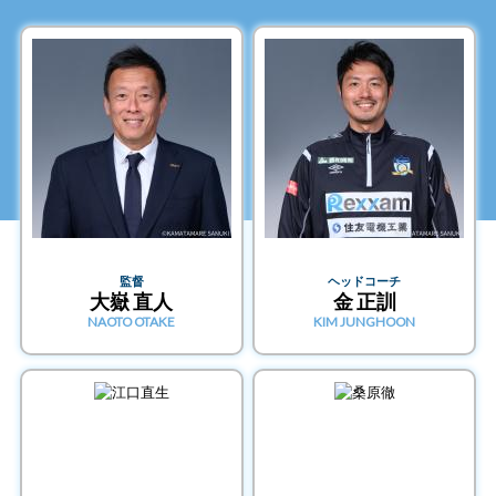
監督
ヘッドコーチ
大嶽 直人
金 正訓
NAOTO OTAKE
KIM JUNGHOON