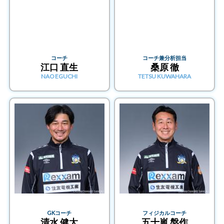
コーチ
コーチ兼分析担当
江口 直生
桑原 徹
NAO EGUCHI
TETSU KUWAHARA
GKコーチ
フィジカルコーチ
清水 健太
五十嵐 盤作