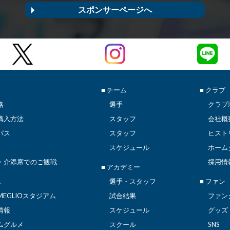
スポンサーページへ
■ チーム
■ クラブ
格
選手
クラブ
購入方法
スタッフ
会社概
パス
スタッフ
ヒスト
スケジュール
ホーム
・介添席でのご観戦
採用情
■ アカデミー
ム
選手・スタッフ
■ ファン
EGLIOスタジアム
試合結果
ファン
情報
スケジュール
グッズ
ムグルメ
スクール
SNS