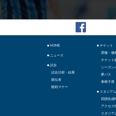
■
HOME
■ チケット
席種・価
■
ニュース
チケット
■ 試合
シーズン
試合日程・結果
夢パス
順位表
車椅子席
観戦マナー
■ スタジア
四国化成M
アクセス
スタジア