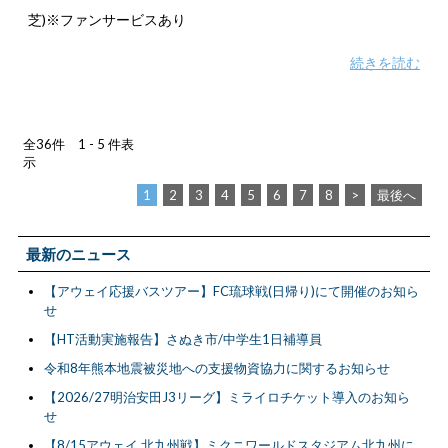
芝)※ファンサービスあり
続きを読む
全36件 1 - 5 件表
示
1
2
3
4
5
6
7
8
>
最後へ
最新のニュース
【アウェイ応援バスツアー】FC琉球戦(日帰り)にて開催のお知ら
せ
【HT活動実施報告】さぬき市/中学生1日補導員
令和8年熊本地震被災地への支援物資協力に関するお知らせ
【2026/27明治安田J3リーグ】ミライロチケット導入のお知ら
せ
【8/15アウェイ 北九州戦】ミクニワールドスタジアム北九州に