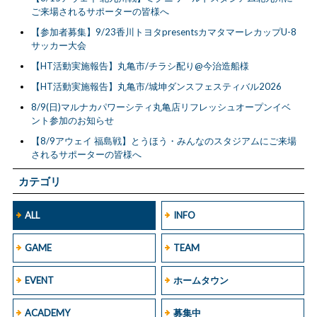
ご来場されるサポーターの皆様へ
【参加者募集】9/23香川トヨタpresentsカマタマーレカップU-8
サッカー大会
【HT活動実施報告】丸亀市/チラシ配り@今治造船様
【HT活動実施報告】丸亀市/城坤ダンスフェスティバル2026
8/9(日)マルナカパワーシティ丸亀店リフレッシュオープンイベ
ント参加のお知らせ
【8/9アウェイ 福島戦】とうほう・みんなのスタジアムにご来場
されるサポーターの皆様へ
カテゴリ
ALL
INFO
GAME
TEAM
EVENT
ホームタウン
ACADEMY
募集中