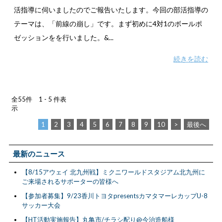
活指導に伺いましたのでご報告いたします。今回の部活指導の
テーマは、「前線の崩し」です。まず初めに4対1のボールポ
ゼッションをを行いました。&...
続きを読む
全55件 1 - 5 件表
示
1
2
3
4
5
6
7
8
9
10
>
最後へ
最新のニュース
【8/15アウェイ 北九州戦】ミクニワールドスタジアム北九州に
ご来場されるサポーターの皆様へ
【参加者募集】9/23香川トヨタpresentsカマタマーレカップU-8
サッカー大会
【HT活動実施報告】丸亀市/チラシ配り@今治造船様