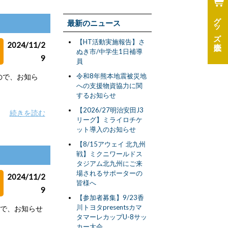
グッズ
最新のニュース
【HT活動実施報告】さ
2024/11/2
ぬき市/中学生1日補導
9
員
令和8年熊本地震被災地
ので、お知ら
への支援物資協力に関
するお知らせ
【2026/27明治安田J3
続きを読む
リーグ】ミライロチケ
ット導入のお知らせ
【8/15アウェイ 北九州
戦】ミクニワールドス
タジアム北九州にご来
場されるサポーターの
2024/11/2
皆様へ
9
【参加者募集】9/23香
川トヨタpresentsカマ
ので、お知らせ
タマーレカップU-8サッ
カー大会