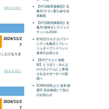
【HT活動実施報告】丸
続きを読む
亀市/チラシ配り@今治
造船様
【HT活動実施報告】丸
亀市/城坤ダンスフェス
ティバル2026
2024/11/2
8/9(日)マルナカパワー
シティ丸亀店リフレッ
7
シュオープンイベント
参加のお知らせ
いことになりま
【8/9アウェイ 福島
戦】とうほう・みんな
のスタジアムにご来場
続きを読む
されるサポーターの皆
様へ
SONIO高松より 波本 頼
選手 完全移籍にて加入
のお知らせ
2024/11/2
7