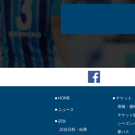
■
HOME
■ チケット
席種・価
■
ニュース
チケット
■ 試合
シーズン
試合日程・結果
夢パス