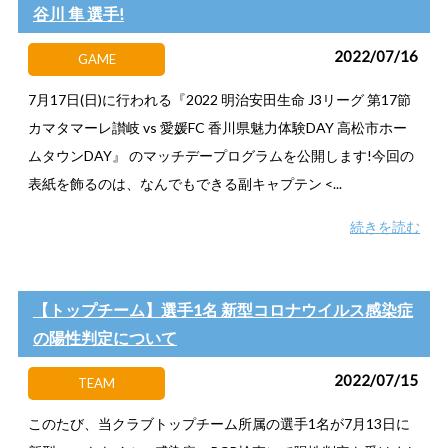
谷川 隼 選手!
2022/07/16
GAME
7月17日(日)に行われる『2022 明治安田生命 J3リーグ 第17節
カマタマーレ讃岐 vs 愛媛FC 香川県魅力体験DAY 高松市ホー
ムタウンDAY』 のマッチデープログラムを公開します!今回の
表紙を飾るのは、なんでもできる副キャプテン <...
続きを読む
【トップチーム】選手1名 新型コロナウイルス感染症
の陽性判定について
2022/07/15
TEAM
このたび、当クラブトップチーム所属の選手1名が7月13日に