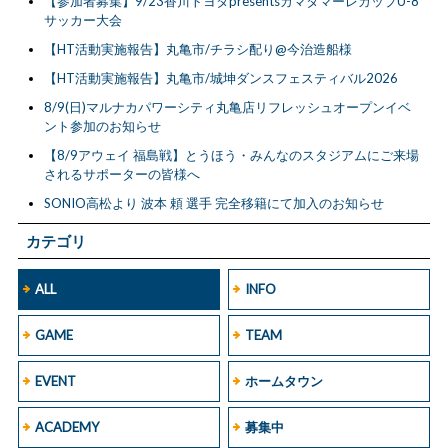
【参加者募集】9/23香川トヨタpresentsカマタマーレカップU-8
サッカー大会
【HT活動実施報告】丸亀市/チラシ配り@今治造船様
【HT活動実施報告】丸亀市/城坤ダンスフェスティバル2026
8/9(日)マルナカパワーシティ丸亀店リフレッシュオープンイベ
ント参加のお知らせ
【8/9アウェイ 福島戦】とうほう・みんなのスタジアムにご来場
されるサポーターの皆様へ
SONIO高松より 波本 頼 選手 完全移籍にて加入のお知らせ
カテゴリ
ALL
INFO
GAME
TEAM
EVENT
ホームタウン
ACADEMY
募集中