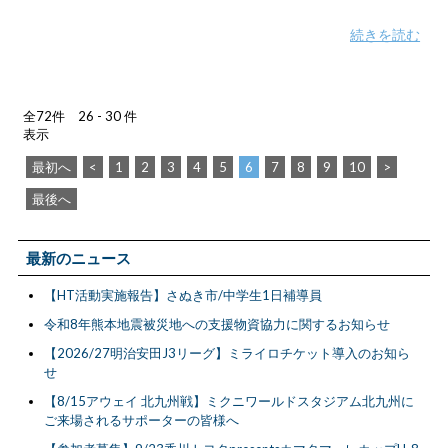
続きを読む
全72件 26 - 30 件
表示
最初へ
<
1
2
3
4
5
6
7
8
9
10
>
最後へ
最新のニュース
【HT活動実施報告】さぬき市/中学生1日補導員
令和8年熊本地震被災地への支援物資協力に関するお知らせ
【2026/27明治安田J3リーグ】ミライロチケット導入のお知ら
せ
【8/15アウェイ 北九州戦】ミクニワールドスタジアム北九州に
ご来場されるサポーターの皆様へ