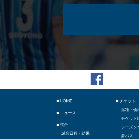
■
HOME
■ チケット
席種・価
■
ニュース
チケット
■ 試合
シーズン
試合日程・結果
夢パス