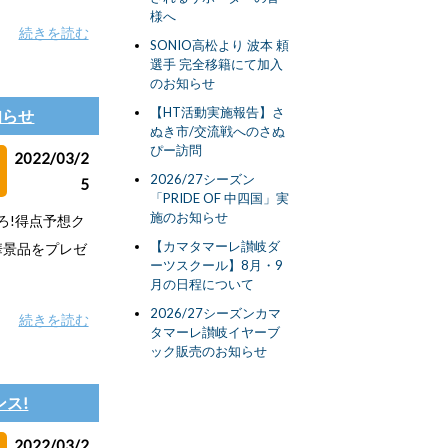
様へ
続きを読む
SONIO高松より 波本 頼
選手 完全移籍にて加入
のお知らせ
【HT活動実施報告】さ
知らせ
ぬき市/交流戦へのさぬ
ぴー訪問
2022/03/2
2026/27シーズン
5
「PRIDE OF 中四国」実
施のお知らせ
ろ!得点予想ク
【カマタマーレ讃岐ダ
華景品をプレゼ
ーツスクール】8月・9
月の日程について
2026/27シーズンカマ
続きを読む
タマーレ讃岐イヤーブ
ック販売のお知らせ
ス!
2022/03/2