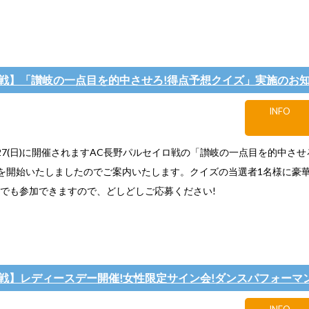
長野戦】「讃岐の一点目を的中させろ!得点予想クイズ」実施のお
INFO
/27(日)に開催されますAC長野パルセイロ戦の「讃岐の一点目を的中させ
を開始いたしましたのでご案内いたします。クイズの当選者1名様に豪
様でも参加できますので、どしどしご応募ください!
福島戦】レディースデー開催!女性限定サイン会!ダンスパフォーマン