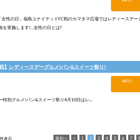
INFO
、「女性の日」福島ユナイテッドFC戦のカマタマ広場ではレディースデー
画を実施します!…女性の日とは?
福島戦】レディースデーグルメ!パン&スイーツ祭り!
INFO
特別グルメ!パン&スイーツ祭り4月10日はレ...
最初へ
<
1
2
3
4
5
6
7
0 件表示