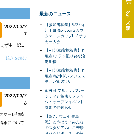
グッズ
最新のニュース
【参加者募集】9/23香
2022/03/2
川トヨタpresentsカマ
7
タマーレカップU-8サッ
カー大会
ず申し訳...
【HT活動実施報告】丸
亀市/チラシ配り@今治
続きを読む
造船様
【HT活動実施報告】丸
亀市/城坤ダンスフェス
ティバル2026
8/9(日)マルナカパワー
2022/03/2
シティ丸亀店リフレッ
シュオープンイベント
6
参加のお知らせ
カマタマーレ讃岐
【8/9アウェイ 福島
戦】とうほう・みんな
合情報について
のスタジアムにご来場
されるサポーターの皆