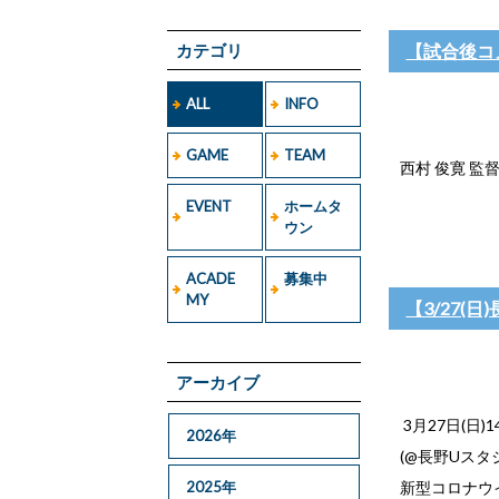
カテゴリ
【試合後コ
ALL
INFO
GAME
TEAM
西村 俊寛 
EVENT
ホームタ
ウン
ACADE
募集中
MY
【3/27
アーカイブ
3月27日(日)
2026年
(@長野Uス
2025年
新型コロナウ