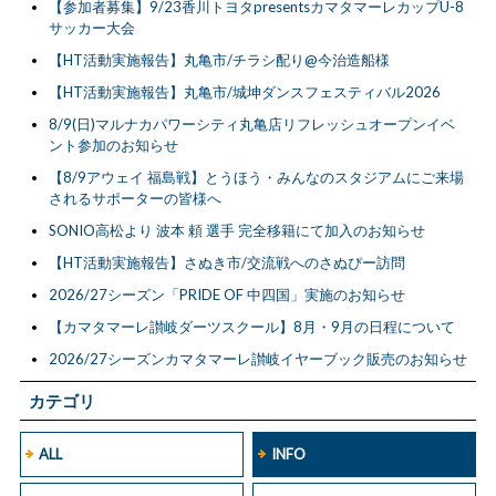
【参加者募集】9/23香川トヨタpresentsカマタマーレカップU-8
サッカー大会
【HT活動実施報告】丸亀市/チラシ配り@今治造船様
【HT活動実施報告】丸亀市/城坤ダンスフェスティバル2026
8/9(日)マルナカパワーシティ丸亀店リフレッシュオープンイベ
ント参加のお知らせ
【8/9アウェイ 福島戦】とうほう・みんなのスタジアムにご来場
されるサポーターの皆様へ
SONIO高松より 波本 頼 選手 完全移籍にて加入のお知らせ
【HT活動実施報告】さぬき市/交流戦へのさぬぴー訪問
2026/27シーズン「PRIDE OF 中四国」実施のお知らせ
【カマタマーレ讃岐ダーツスクール】8月・9月の日程について
2026/27シーズンカマタマーレ讃岐イヤーブック販売のお知らせ
カテゴリ
ALL
INFO