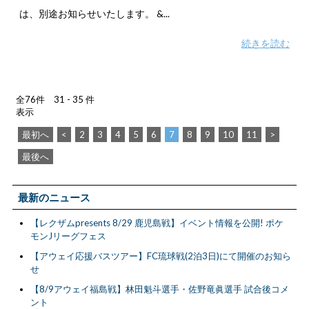
は、別途お知らせいたします。 &...
続きを読む
全76件 31 - 35 件
表示
最初へ
<
2
3
4
5
6
7
8
9
10
11
>
最後へ
最新のニュース
【レクザムpresents 8/29 鹿児島戦】イベント情報を公開! ポケ
モンJリーグフェス
【アウェイ応援バスツアー】FC琉球戦(2泊3日)にて開催のお知ら
せ
【8/9アウェイ福島戦】林田魁斗選手・佐野竜眞選手 試合後コメ
ント