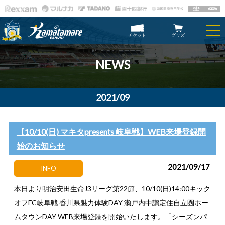
チケット
グッズ
NEWS
2021/09
【10/10(日) マキタpresents 岐阜戦】WEB来場登録開
始のお知らせ
2021/09/17
INFO
本日より明治安田生命J3リーグ第22節、10/10(日)14:00キック
オフFC岐阜戦 香川県魅力体験DAY 瀬戸内中讃定住自立圏ホー
ムタウンDAY WEB来場登録を開始いたします。「シーズンパ