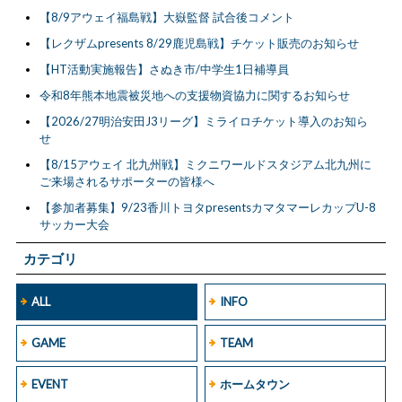
【8/9アウェイ福島戦】大嶽監督 試合後コメント
【レクザムpresents 8/29鹿児島戦】チケット販売のお知らせ
【HT活動実施報告】さぬき市/中学生1日補導員
令和8年熊本地震被災地への支援物資協力に関するお知らせ
【2026/27明治安田J3リーグ】ミライロチケット導入のお知ら
せ
【8/15アウェイ 北九州戦】ミクニワールドスタジアム北九州に
ご来場されるサポーターの皆様へ
【参加者募集】9/23香川トヨタpresentsカマタマーレカップU-8
サッカー大会
カテゴリ
ALL
INFO
GAME
TEAM
EVENT
ホームタウン