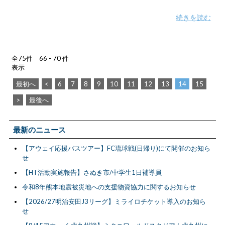
続きを読む
全75件 66 - 70 件
表示
最初へ
<
6
7
8
9
10
11
12
13
14
15
>
最後へ
最新のニュース
【アウェイ応援バスツアー】FC琉球戦(日帰り)にて開催のお知ら
せ
【HT活動実施報告】さぬき市/中学生1日補導員
令和8年熊本地震被災地への支援物資協力に関するお知らせ
【2026/27明治安田J3リーグ】ミライロチケット導入のお知ら
せ