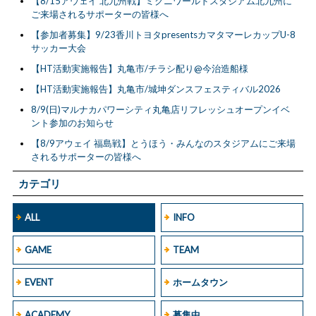
【8/15アウェイ 北九州戦】ミクニワールドスタジアム北九州に
ご来場されるサポーターの皆様へ
【参加者募集】9/23香川トヨタpresentsカマタマーレカップU-8
サッカー大会
【HT活動実施報告】丸亀市/チラシ配り@今治造船様
【HT活動実施報告】丸亀市/城坤ダンスフェスティバル2026
8/9(日)マルナカパワーシティ丸亀店リフレッシュオープンイベ
ント参加のお知らせ
【8/9アウェイ 福島戦】とうほう・みんなのスタジアムにご来場
されるサポーターの皆様へ
カテゴリ
ALL
INFO
GAME
TEAM
EVENT
ホームタウン
ACADEMY
募集中