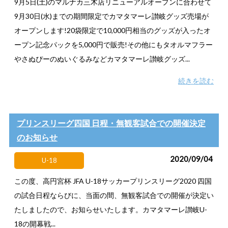
9月5日(土)のマルナカ三木店リニューアルオープンに合わせて
9月30日(水)までの期間限定でカマタマーレ讃岐グッズ売場が
オープンします!20袋限定で10,000円相当のグッズが入ったオ
ープン記念パックを5,000円で販売!その他にもタオルマフラー
やさぬぴーのぬいぐるみなどカマタマーレ讃岐グッズ...
続きを読む
プリンスリーグ四国 日程・無観客試合での開催決定
のお知らせ
2020/09/04
U-18
この度、高円宮杯 JFA U-18サッカープリンスリーグ2020 四国
の試合日程ならびに、当面の間、無観客試合での開催が決定い
たしましたので、お知らせいたします。カマタマーレ讃岐U-
18の開幕戦...