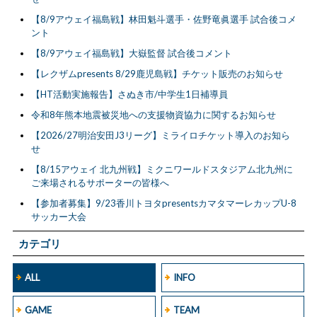
【8/9アウェイ福島戦】林田魁斗選手・佐野竜眞選手 試合後コメ
ント
【8/9アウェイ福島戦】大嶽監督 試合後コメント
【レクザムpresents 8/29鹿児島戦】チケット販売のお知らせ
【HT活動実施報告】さぬき市/中学生1日補導員
令和8年熊本地震被災地への支援物資協力に関するお知らせ
【2026/27明治安田J3リーグ】ミライロチケット導入のお知ら
せ
【8/15アウェイ 北九州戦】ミクニワールドスタジアム北九州に
ご来場されるサポーターの皆様へ
【参加者募集】9/23香川トヨタpresentsカマタマーレカップU-8
サッカー大会
カテゴリ
ALL
INFO
GAME
TEAM