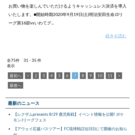
お買い物を楽しんでいただけるようキャッシュレス決済を導入
いたします。■開始時期2020年9月19日(土)明治安田生命J3リ
ーグ第16節vsいわてグ...
続きを読む
全75件 31 - 35 件
表示
最初へ
<
2
3
4
5
6
7
8
9
10
11
>
最後へ
最新のニュース
【レクザムpresents 8/29 鹿児島戦】イベント情報を公開! ポケ
モンJリーグフェス
【アウェイ応援バスツアー】FC琉球戦(2泊3日)にて開催のお知ら
せ