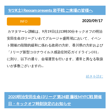
9/19(土) Rexxam presents 岩手戦 ご来場の皆様へ
2020/09/17
INFO
カマタマーレ讃岐は、9月19日(土)13時30分キックオフの明治
安田生命J3リーグ いわてグルージャ盛岡 戦において、イベン
ト開催の段階的緩和に係わる政府の方針、香川県の方針および
「J リーグ新型コロナウイルス感染症対応ガイドライン(※)」
に則り、以下の通り、会場運営を行います。通常と異なる取扱
いが多数ございますの...
続きを読む
2020明治安田生命J3リーグ 第24節 藤枝MYFC戦 開催
日・キックオフ時刻決定のお知らせ