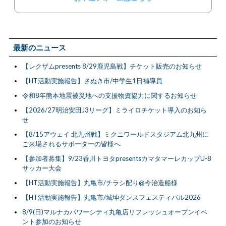
最新のニュース
【レクザムpresents 8/29鹿児島戦】チケット販売のお知らせ
【HT活動実施報告】さぬき市/中学生1日補導員
令和8年熊本地震被災地への支援物資協力に関するお知らせ
【2026/27明治安田J3リーグ】ミライロチケット導入のお知ら
せ
【8/15アウェイ 北九州戦】ミクニワールドスタジアム北九州に
ご来場されるサポーターの皆様へ
【参加者募集】9/23香川トヨタpresentsカマタマーレカップU-8
サッカー大会
【HT活動実施報告】丸亀市/チラシ配り@今治造船様
【HT活動実施報告】丸亀市/城坤ダンスフェスティバル2026
8/9(日)マルナカパワーシティ丸亀店リフレッシュオープンイベ
ント参加のお知らせ