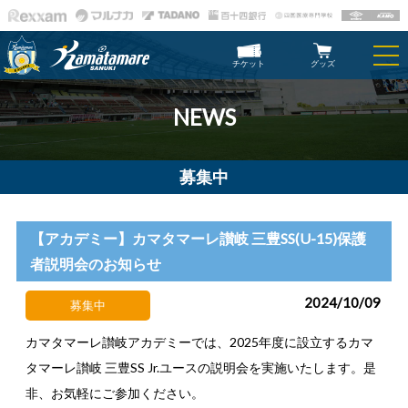
チケット
グッズ
NEWS
募集中
【アカデミー】カマタマーレ讃岐 三豊SS(U-15)保護
者説明会のお知らせ
2024/10/09
募集中
カマタマーレ讃岐アカデミーでは、2025年度に設立するカマ
タマーレ讃岐 三豊SS Jr.ユースの説明会を実施いたします。是
非、お気軽にご参加ください。