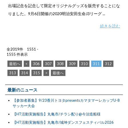
出場記念を記念して限定オリジナルグッズを販売することにな
りました。9月6日開催の2020明治安田生命J3リーグ ...
続きを読む
全2019件 1551 -
1555 件表示
最初へ
<
306
307
308
309
310
311
312
313
314
315
>
最後へ
最新のニュース
【参加者募集】9/23香川トヨタpresentsカマタマーレカップU-8
サッカー大会
【HT活動実施報告】丸亀市/チラシ配り@今治造船様
【HT活動実施報告】丸亀市/城坤ダンスフェスティバル2026