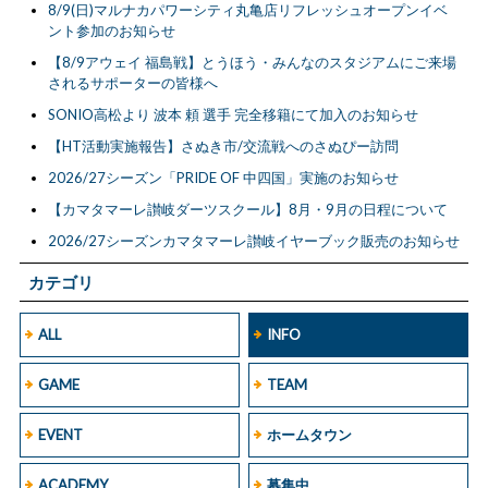
8/9(日)マルナカパワーシティ丸亀店リフレッシュオープンイベ
ント参加のお知らせ
【8/9アウェイ 福島戦】とうほう・みんなのスタジアムにご来場
されるサポーターの皆様へ
SONIO高松より 波本 頼 選手 完全移籍にて加入のお知らせ
【HT活動実施報告】さぬき市/交流戦へのさぬぴー訪問
2026/27シーズン「PRIDE OF 中四国」実施のお知らせ
【カマタマーレ讃岐ダーツスクール】8月・9月の日程について
2026/27シーズンカマタマーレ讃岐イヤーブック販売のお知らせ
カテゴリ
ALL
INFO
GAME
TEAM
EVENT
ホームタウン
ACADEMY
募集中