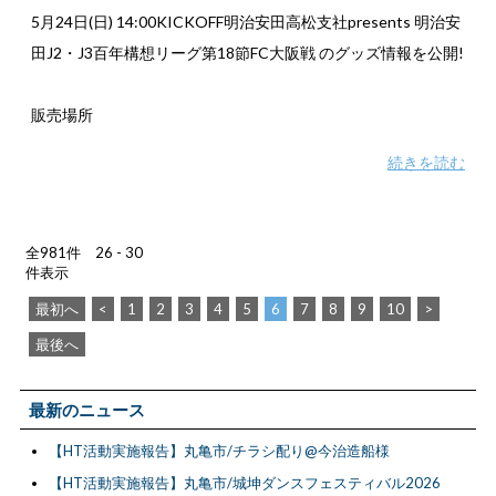
5月24日(日) 14:00KICKOFF明治安田高松支社presents 明治安
田J2・J3百年構想リーグ第18節FC大阪戦 のグッズ情報を公開!
販売場所
続きを読む
全981件 26 - 30
件表示
最初へ
<
1
2
3
4
5
6
7
8
9
10
>
最後へ
最新のニュース
【HT活動実施報告】丸亀市/チラシ配り@今治造船様
【HT活動実施報告】丸亀市/城坤ダンスフェスティバル2026