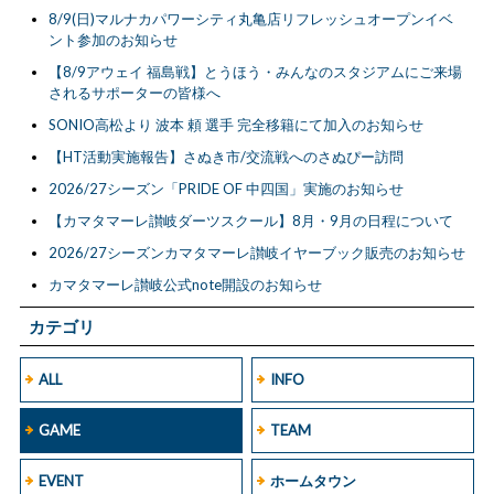
8/9(日)マルナカパワーシティ丸亀店リフレッシュオープンイベ
ント参加のお知らせ
【8/9アウェイ 福島戦】とうほう・みんなのスタジアムにご来場
されるサポーターの皆様へ
SONIO高松より 波本 頼 選手 完全移籍にて加入のお知らせ
【HT活動実施報告】さぬき市/交流戦へのさぬぴー訪問
2026/27シーズン「PRIDE OF 中四国」実施のお知らせ
【カマタマーレ讃岐ダーツスクール】8月・9月の日程について
2026/27シーズンカマタマーレ讃岐イヤーブック販売のお知らせ
カマタマーレ讃岐公式note開設のお知らせ
カテゴリ
ALL
INFO
GAME
TEAM
EVENT
ホームタウン