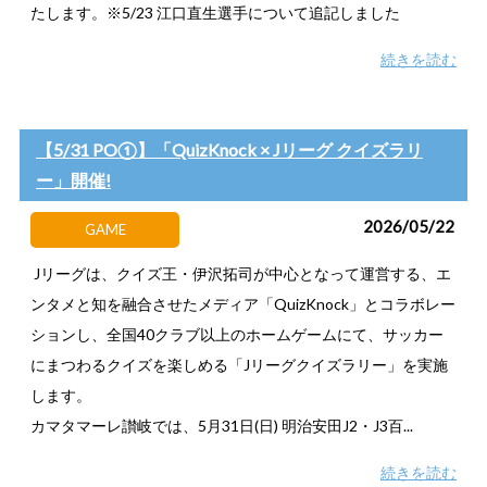
たします。※5/23 江口直生選手について追記しました
続きを読む
【5/31 PO①】「QuizKnock × Jリーグ クイズラリ
ー」開催!
2026/05/22
GAME
Jリーグは、クイズ王・伊沢拓司が中心となって運営する、エ
ンタメと知を融合させたメディア「QuizKnock」とコラボレー
ションし、全国40クラブ以上のホームゲームにて、サッカー
にまつわるクイズを楽しめる「Jリーグクイズラリー」を実施
します。
カマタマーレ讃岐では、5月31日(日) 明治安田J2・J3百...
続きを読む