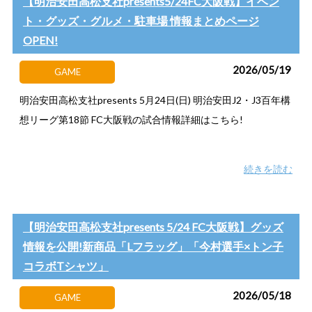
【明治安田高松支社presents5/24FC大阪戦】イベン
ト・グッズ・グルメ・駐車場 情報まとめページ
OPEN!
2026/05/19
GAME
明治安田高松支社presents 5月24日(日) 明治安田J2・J3百年構
想リーグ第18節 FC大阪戦の試合情報詳細はこちら!
続きを読む
【明治安田高松支社presents 5/24 FC大阪戦】グッズ
情報を公開!新商品「Lフラッグ」「今村選手×トン子
コラボTシャツ」
2026/05/18
GAME