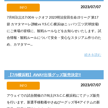
2023/07/07
INFO
7月8日(土)17:00キックオフ 2023明治安田生命J3リーグ 第17
節 カマタマーレ讃岐vs Y.S.C.C.横浜(@ニッパツ三ツ沢球技場)
にご来場の皆様に、観戦ルールなどをお知らせいたします。試
合情報・観戦ルールについて安全・安心なスタジアム作りのた
め、カマタマー...
続きを読む
【7/8横浜戦】AWAY出張グッズ販売決定‼
2023/07/07
INFO
アウェイでの試合開催の7/8(土)Y.S.C.C.横浜戦にてグッズ販売
を行います。新選手移動着やさぬぴーグッズ等4アイテムの新