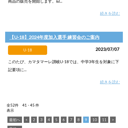
商品の販売を開始します。&l...
続きを読む
【U-18】2024年度加入選手 練習会のご案内
2023/07/07
U-18
このたび、カマタマーレ讃岐U-18では、中学3年生を対象に下
記要項に...
続きを読む
全52件 41 - 45 件
表示
最初へ
<
2
3
4
5
6
7
8
9
10
11
>