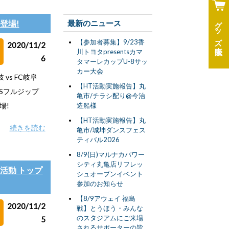
グッズ
新登場!
最新のニュース
【参加者募集】9/23香
2020/11/2
川トヨタpresentsカマ
6
タマーレカップU-8サッ
カー大会
vs FC岐阜
【HT活動実施報告】丸
Sフルジップ
亀市/チラシ配り@今治
場!
造船様
【HT活動実施報告】丸
続きを読む
亀市/城坤ダンスフェス
ティバル2026
8/9(日)マルナカパワー
シティ丸亀店リフレッ
活動 トップ
シュオープンイベント
参加のお知らせ
【8/9アウェイ 福島
2020/11/2
戦】とうほう・みんな
のスタジアムにご来場
5
されるサポーターの皆