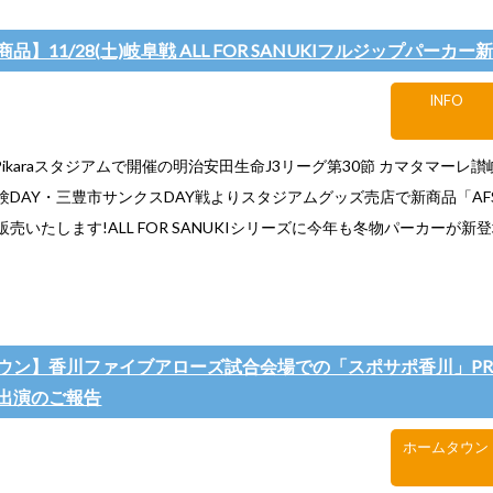
品】11/28(土)岐阜戦 ALL FOR SANUKIフルジップパーカー
INFO
)Pikaraスタジアムで開催の明治安田生命J3リーグ第30節 カマタマーレ讃岐 
験DAY・三豊市サンクスDAY戦よりスタジアムグッズ売店で新商品「AF
売いたします!ALL FOR SANUKIシリーズに今年も冬物パーカーが新登
ウン】香川ファイブアローズ試合会場での「スポサポ香川」PR
出演のご報告
ホームタウン