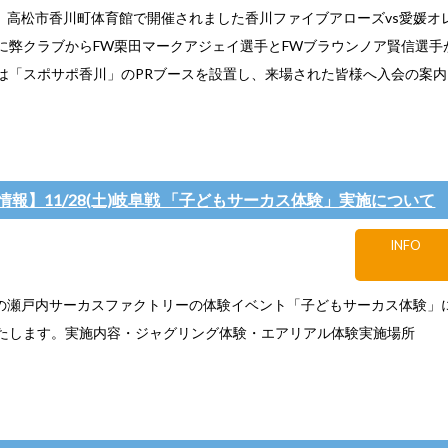
(金)、高松市香川町体育館で開催されました香川ファイブアローズvs愛媛
に弊クラブからFW栗田マークアジェイ選手とFWブラウンノア賢信選手
は「スポサポ香川」のPRブースを設置し、来場された皆様へ入会の案内を行
情報】11/28(土)岐阜戦 「子どもサーカス体験」実施について
INFO
(土)の瀬戸内サーカスファクトリーの体験イベント「子どもサーカス体験」
たします。実施内容・ジャグリング体験・エアリアル体験実施場所