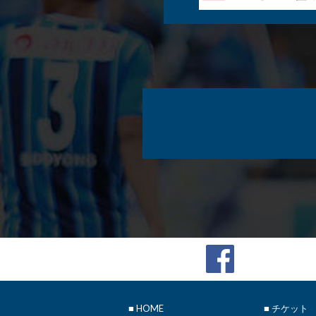
■
HOME
■ チケット