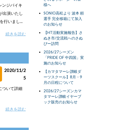
様へ
オレンジバイキ
が出演いたし
SONIO高松より 波本 頼
選手 完全移籍にて加入
いまし...
のお知らせ
【HT活動実施報告】さ
続きを読む
ぬき市/交流戦へのさぬ
ぴー訪問
2026/27シーズン
「PRIDE OF 中四国」実
施のお知らせ
2020/11/2
【カマタマーレ讃岐ダ
ーツスクール】8月・9
5
月の日程について
について詳細
2026/27シーズンカマ
タマーレ讃岐イヤーブ
ック販売のお知らせ
続きを読む