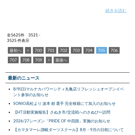
続きを読む
全5625件 3521 -
3525 件表示
最初へ
<
700
701
702
703
704
705
706
707
708
709
>
最後へ
最新のニュース
8/9(日)マルナカパワーシティ丸亀店リフレッシュオープンイベ
ント参加のお知らせ
SONIO高松より 波本 頼 選手 完全移籍にて加入のお知らせ
【HT活動実施報告】さぬき市/交流戦へのさぬぴー訪問
2026/27シーズン「PRIDE OF 中四国」実施のお知らせ
【カマタマーレ讃岐ダーツスクール】8月・9月の日程について