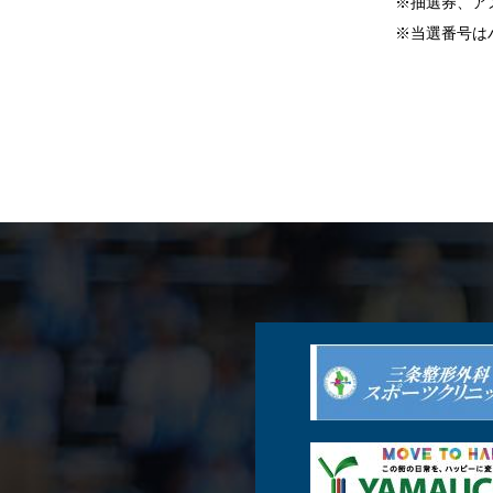
※抽選券、ア
※当選番号は