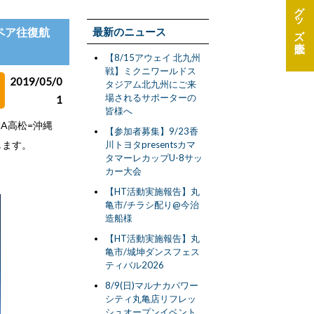
グッズ
 ペア往復航
最新のニュース
【8/15アウェイ 北九州
戦】ミクニワールドス
2019/05/0
タジアム北九州にご来
場されるサポーターの
1
皆様へ
NA高松=沖縄
【参加者募集】9/23香
します。
川トヨタpresentsカマ
タマーレカップU-8サッ
カー大会
【HT活動実施報告】丸
亀市/チラシ配り@今治
造船様
【HT活動実施報告】丸
亀市/城坤ダンスフェス
ティバル2026
8/9(日)マルナカパワー
シティ丸亀店リフレッ
シュオープンイベント