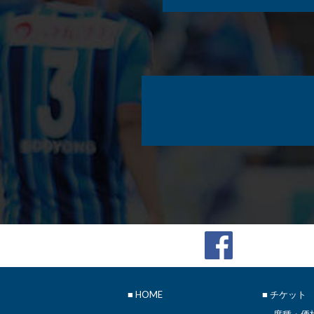
■
HOME
■ チケット