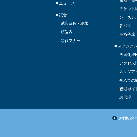
席種・価
■
ニュース
チケット
■ 試合
シーズン
試合日程・結果
夢パス
順位表
車椅子席
観戦マナー
■ スタジア
四国化成M
アクセス
スタジア
初めての
観戦ガイ
練習場
お問い合