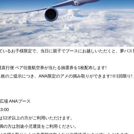
ているお子様限定で、当日に親子でブースにお越しいただくと、夢パス
沖縄直行便 ペア往復航空券が当たる抽選券を1枚配布します!
1枚のご提示につき、ANA限定のアメの掴み取りができます!※1回限り!
広場 ANAブース
3:00
は12才以上の方がご利用いただけます。
未満の方は別途小児運賃をご利用ください。