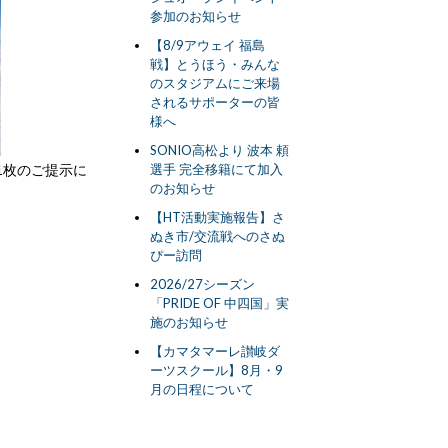
参加のお知らせ
【8/9アウェイ 福島
戦】とうほう・みんな
のスタジアムにご来場
されるサポーターの皆
様へ
SONIO高松より 波本 頼
1枚のご提示に
選手 完全移籍にて加入
のお知らせ
【HT活動実施報告】さ
ぬき市/交流戦へのさぬ
ぴー訪問
2026/27シーズン
「PRIDE OF 中四国」実
施のお知らせ
【カマタマーレ讃岐ダ
ーツスクール】8月・9
月の日程について