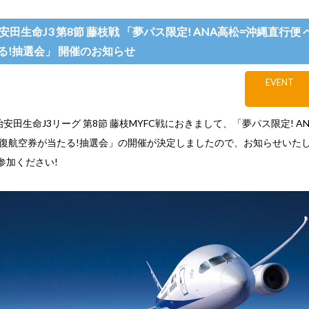
明治安田生命J3 第8節 藤枝戦 「夢パス限定! ANA高松=沖縄直行便
る!抽選会」 開催のお知らせ
EVENT
明治安田生命J3リーグ 第8節 藤枝MYFC戦におきまして、「夢パス限定! A
往復航空券が当たる!抽選会」の開催が決定しましたので、お知らせいた
参加ください!