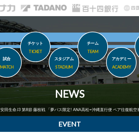
チケット
チーム
TICKET
TEAM
試合
スタジアム
アカデミー
MATCH
STADIUM
ACADEMY
NEWS
明治安田生命J3 第8節 藤枝戦 「夢パス限定! ANA高松=沖縄直行便 ペア往復
EVENT