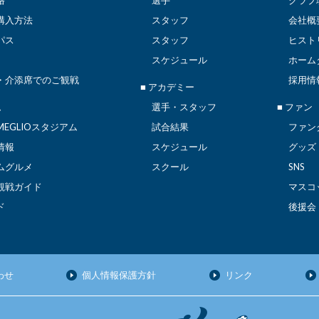
格
選手
クラブ
購入方法
スタッフ
会社概
パス
スタッフ
ヒスト
スケジュール
ホーム
・介添席でのご観戦
採用情
■ アカデミー
ム
選手・スタッフ
■ ファン
EGLIOスタジアム
試合結果
ファン
情報
スケジュール
グッズ
ムグルメ
スクール
SNS
観戦ガイド
マスコ
ド
後援会
わせ
個人情報保護方針
リンク