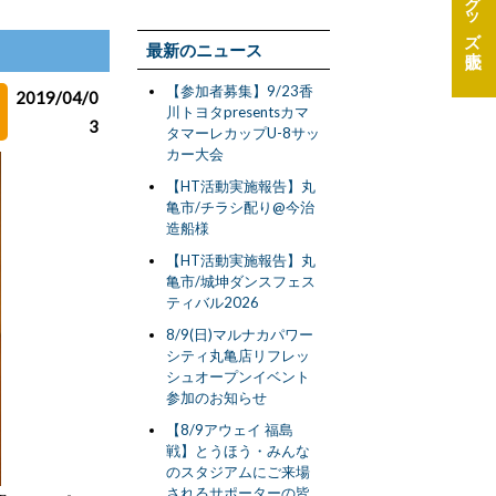
グッズ
最新のニュース
【参加者募集】9/23香
2019/04/0
川トヨタpresentsカマ
3
タマーレカップU-8サッ
カー大会
【HT活動実施報告】丸
亀市/チラシ配り@今治
造船様
【HT活動実施報告】丸
亀市/城坤ダンスフェス
ティバル2026
8/9(日)マルナカパワー
シティ丸亀店リフレッ
シュオープンイベント
参加のお知らせ
【8/9アウェイ 福島
戦】とうほう・みんな
のスタジアムにご来場
されるサポーターの皆