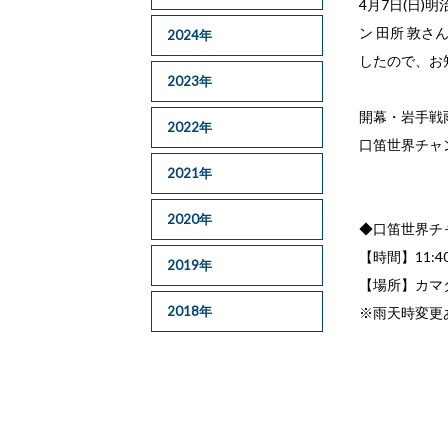
4月7日(日)
ン 田所 敦
2024年
したので、お
2023年
開幕・岩手戦
2022年
口笛世界チャ
2021年
2020年
◆口笛世界チ
【時間】11:40
2019年
【場所】カマ
2018年
※雨天時変更