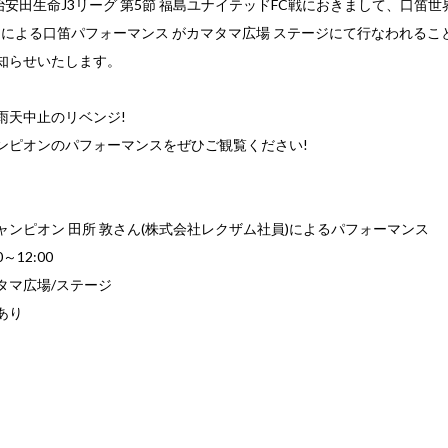
明治安田生命J3リーグ 第5節 福島ユナイテッドFC戦におきまして、口笛
さんによる口笛パフォーマンス がカマタマ広場 ステージにて行なわれるこ
知らせいたします。
雨天中止のリベンジ!
ンピオンのパフォーマンスをぜひご観覧ください!
ャンピオン 田所 敦さん(株式会社レクザム社員)によるパフォーマンス
～12:00
タマ広場/ステージ
あり