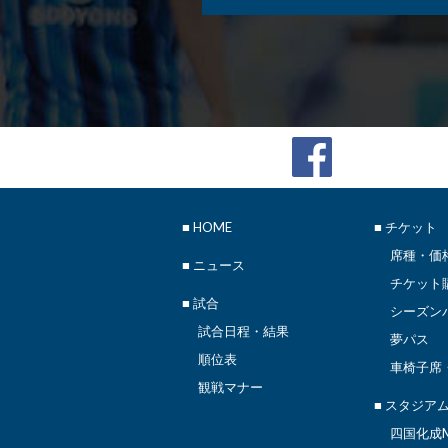
■
HOME
■ チケット
席種・価
■
ニュース
チケット
■ 試合
シーズン
試合日程・結果
夢パス
順位表
車椅子席
観戦マナー
■ スタジア
四国化成M