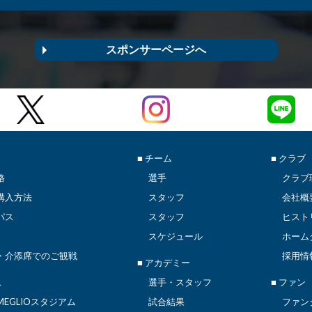
スポンサーページへ
■ チーム
■ クラブ
格
選手
クラブ
購入方法
スタッフ
会社概
パス
スタッフ
ヒスト
スケジュール
ホーム
・介添席でのご観戦
採用情
■ アカデミー
ム
選手・スタッフ
■ ファン
EGLIOスタジアム
試合結果
ファン