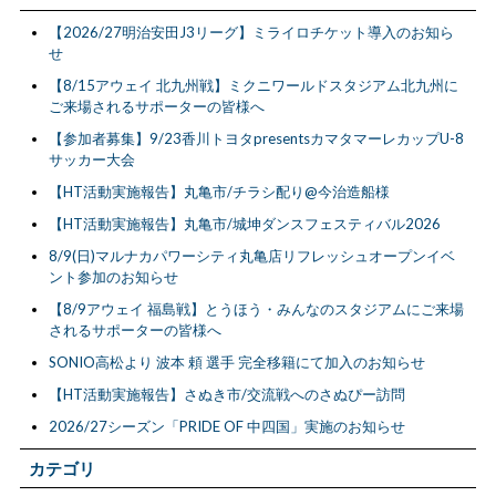
【2026/27明治安田J3リーグ】ミライロチケット導入のお知ら
せ
【8/15アウェイ 北九州戦】ミクニワールドスタジアム北九州に
ご来場されるサポーターの皆様へ
【参加者募集】9/23香川トヨタpresentsカマタマーレカップU-8
サッカー大会
【HT活動実施報告】丸亀市/チラシ配り@今治造船様
【HT活動実施報告】丸亀市/城坤ダンスフェスティバル2026
8/9(日)マルナカパワーシティ丸亀店リフレッシュオープンイベ
ント参加のお知らせ
【8/9アウェイ 福島戦】とうほう・みんなのスタジアムにご来場
されるサポーターの皆様へ
SONIO高松より 波本 頼 選手 完全移籍にて加入のお知らせ
【HT活動実施報告】さぬき市/交流戦へのさぬぴー訪問
2026/27シーズン「PRIDE OF 中四国」実施のお知らせ
カテゴリ