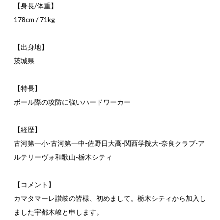
【身長/体重】
178cm / 71kg
【出身地】
茨城県
【特長】
ボール際の攻防に強いハードワーカー
【経歴】
古河第一小-古河第一中-佐野日大高-関西学院大-奈良クラブ-ア
ルテリーヴォ和歌山-栃木シティ
【コメント】
カマタマーレ讃岐の皆様、初めまして。栃木シティから加入し
ました宇都木峻と申します。