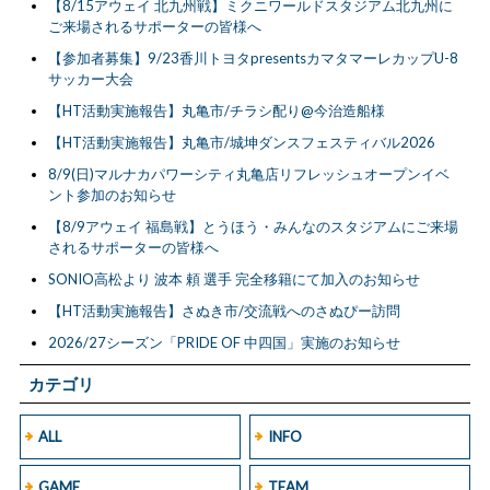
【8/15アウェイ 北九州戦】ミクニワールドスタジアム北九州に
ご来場されるサポーターの皆様へ
【参加者募集】9/23香川トヨタpresentsカマタマーレカップU-8
サッカー大会
【HT活動実施報告】丸亀市/チラシ配り@今治造船様
【HT活動実施報告】丸亀市/城坤ダンスフェスティバル2026
8/9(日)マルナカパワーシティ丸亀店リフレッシュオープンイベ
ント参加のお知らせ
【8/9アウェイ 福島戦】とうほう・みんなのスタジアムにご来場
されるサポーターの皆様へ
SONIO高松より 波本 頼 選手 完全移籍にて加入のお知らせ
【HT活動実施報告】さぬき市/交流戦へのさぬぴー訪問
2026/27シーズン「PRIDE OF 中四国」実施のお知らせ
カテゴリ
ALL
INFO
GAME
TEAM