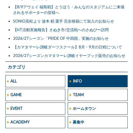
【8/9アウェイ 福島戦】とうほう・みんなのスタジアムにご来場
されるサポーターの皆様へ
SONIO高松より 波本 頼 選手 完全移籍にて加入のお知らせ
【HT活動実施報告】さぬき市/交流戦へのさぬぴー訪問
2026/27シーズン「PRIDE OF 中四国」実施のお知らせ
【カマタマーレ讃岐ダーツスクール】8月・9月の日程について
2026/27シーズンカマタマーレ讃岐イヤーブック販売のお知らせ
カテゴリ
ALL
INFO
GAME
TEAM
EVENT
ホームタウン
ACADEMY
募集中