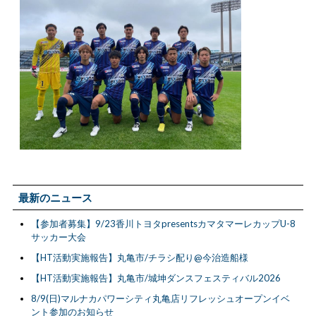
最新のニュース
【参加者募集】9/23香川トヨタpresentsカマタマーレカップU-8
サッカー大会
【HT活動実施報告】丸亀市/チラシ配り@今治造船様
【HT活動実施報告】丸亀市/城坤ダンスフェスティバル2026
8/9(日)マルナカパワーシティ丸亀店リフレッシュオープンイベ
ント参加のお知らせ