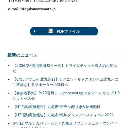
TEL:087-887-3280/FAX:087-887-3327
e-mail:info@kamatamare.jp
PDFファイル
最新のニュース
【2026/27明治安田J3リーグ】ミライロチケット導入のお知ら
せ
【8/15アウェイ 北九州戦】ミクニワールドスタジアム北九州に
ご来場されるサポーターの皆様へ
【参加者募集】9/23香川トヨタpresentsカマタマーレカップU-8
サッカー大会
【HT活動実施報告】丸亀市/チラシ配り@今治造船様
【HT活動実施報告】丸亀市/城坤ダンスフェスティバル2026
8/9(日)マルナカパワーシティ丸亀店リフレッシュオープンイベ