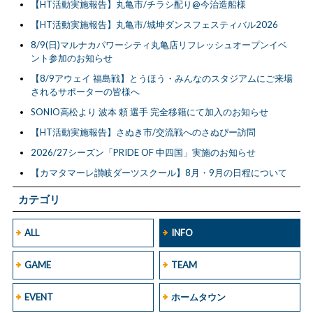
【HT活動実施報告】丸亀市/チラシ配り@今治造船様
【HT活動実施報告】丸亀市/城坤ダンスフェスティバル2026
8/9(日)マルナカパワーシティ丸亀店リフレッシュオープンイベ
ント参加のお知らせ
【8/9アウェイ 福島戦】とうほう・みんなのスタジアムにご来場
されるサポーターの皆様へ
SONIO高松より 波本 頼 選手 完全移籍にて加入のお知らせ
【HT活動実施報告】さぬき市/交流戦へのさぬぴー訪問
2026/27シーズン「PRIDE OF 中四国」実施のお知らせ
【カマタマーレ讃岐ダーツスクール】8月・9月の日程について
カテゴリ
ALL
INFO
GAME
TEAM
EVENT
ホームタウン