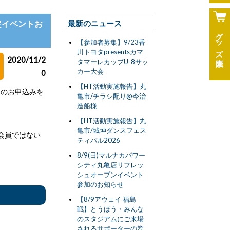
定イベントお
最新のニュース
グッズ
【参加者募集】9/23香
川トヨタpresentsカマ
2020/11/2
タマーレカップU-8サッ
カー大会
0
【HT活動実施報告】丸
トのお申込みを
亀市/チラシ配り@今治
造船様
【HT活動実施報告】丸
亀市/城坤ダンスフェス
会員ではない
ティバル2026
8/9(日)マルナカパワー
シティ丸亀店リフレッ
シュオープンイベント
参加のお知らせ
【8/9アウェイ 福島
戦】とうほう・みんな
のスタジアムにご来場
されるサポーターの皆