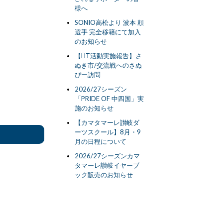
様へ
SONIO高松より 波本 頼
選手 完全移籍にて加入
のお知らせ
【HT活動実施報告】さ
ぬき市/交流戦へのさぬ
ぴー訪問
2026/27シーズン
「PRIDE OF 中四国」実
施のお知らせ
【カマタマーレ讃岐ダ
ーツスクール】8月・9
月の日程について
2026/27シーズンカマ
タマーレ讃岐イヤーブ
ック販売のお知らせ