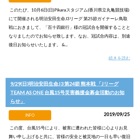
このたび、10月6日(日)Pikaraスタジアム(香川県立丸亀競技場)
にて開催される明治安田生命J3リーグ 第25節ガイナーレ鳥取
戦におきまして、「百十四銀行」様の冠試合を開催することと
なりましたのでお知らせ致します。なお、冠試合内容は、別途
後日お知らせいたします。 &...
続きを読む
9/29(日)明治安田生命J3 第24節 熊本戦 「Jリーグ
TEAM AS ONE 台風15号災害義援金募金活動のお知
らせ」
2019/09/25
INFO
この度、台風15号により、被害に遭われた皆様に心よりお見
舞い申し上げると共に、皆様の安全と被災地の一日も早い復旧