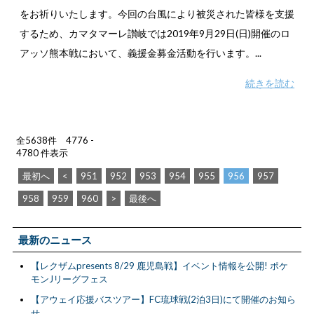
をお祈りいたします。今回の台風により被災された皆様を支援
するため、カマタマーレ讃岐では2019年9月29日(日)開催のロ
アッソ熊本戦において、義援金募金活動を行います。...
続きを読む
全5638件 4776 -
4780 件表示
最初へ
<
951
952
953
954
955
956
957
958
959
960
>
最後へ
最新のニュース
【レクザムpresents 8/29 鹿児島戦】イベント情報を公開! ポケ
モンJリーグフェス
【アウェイ応援バスツアー】FC琉球戦(2泊3日)にて開催のお知ら
せ