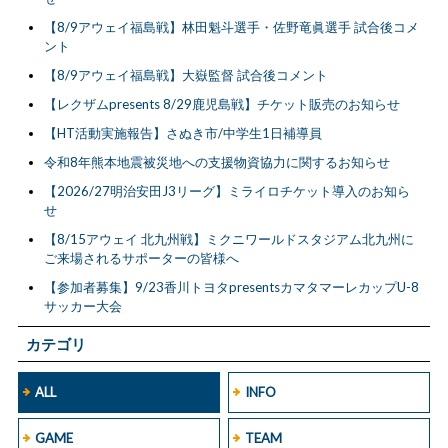
【8/9アウェイ福島戦】林田魁斗選手・佐野竜眞選手 試合後コメ
ント
【8/9アウェイ福島戦】大嶽監督 試合後コメント
【レクザムpresents 8/29鹿児島戦】チケット販売のお知らせ
【HT活動実施報告】さぬき市/中学生1日補導員
令和8年熊本地震被災地への支援物資協力に関するお知らせ
【2026/27明治安田J3リーグ】ミライロチケット導入のお知ら
せ
【8/15アウェイ 北九州戦】ミクニワールドスタジアム北九州に
ご来場されるサポーターの皆様へ
【参加者募集】9/23香川トヨタpresentsカマタマーレカップU-8
サッカー大会
カテゴリ
ALL
INFO
GAME
TEAM