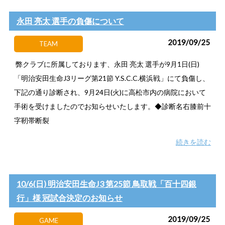
永田 亮太 選手の負傷について
2019/09/25
TEAM
弊クラブに所属しております、永田 亮太 選手が9月1日(日)
「明治安田生命J3リーグ第21節 Y.S.C.C.横浜戦」にて負傷し、
下記の通り診断され、9月24日(火)に高松市内の病院において
手術を受けましたのでお知らせいたします。◆診断名右膝前十
字靭帯断裂
続きを読む
10/6(日) 明治安田生命J3 第25節 鳥取戦「百十四銀
行」様 冠試合決定のお知らせ
2019/09/25
GAME