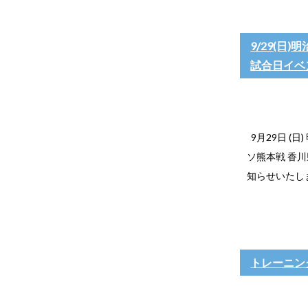
9/29(日)
試合日イベ
9月29日 (日
ソ熊本戦 香
知らせいたし
トレーニング