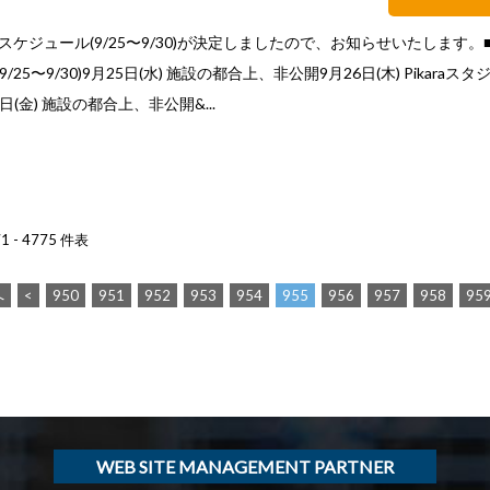
ケジュール(9/25〜9/30)が決定しましたので、お知らせいたします。
/25〜9/30)9月25日(水) 施設の都合上、非公開9月26日(木) Pikaraス
27日(金) 施設の都合上、非公開&...
 - 4775 件表
へ
<
950
951
952
953
954
955
956
957
958
95
WEB SITE MANAGEMENT PARTNER