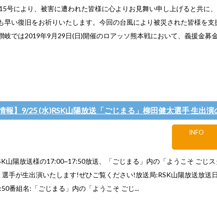
15号により、被害に遭われた皆様に心よりお見舞い申し上げると共に
も早い復旧をお祈りいたします。今回の台風により被災された皆様を支
讃岐では2019年9月29日(日)開催のロアッソ熊本戦において、義援金募
報】9/25 (水)RSK山陽放送「ごじまる」柳田健太選手 生出演
INFO
)RSK山陽放送様の17:00~17:50放送、「ごじまる」内の「ようこそ ご
太 選手が生出演いたします!ぜひご覧ください!放送局:RSK山陽放送放送日
〜17:50番組名:「ごじまる」内の「ようこそ ごじ...