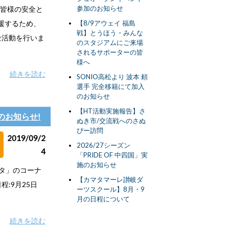
参加のお知らせ
、皆様の安全と
援するため、
【8/9アウェイ 福島
戦】とうほう・みんな
金活動を行いま
のスタジアムにご来場
されるサポーターの皆
様へ
続きを読む
SONIO高松より 波本 頼
選手 完全移籍にて加入
のお知らせ
【HT活動実施報告】さ
のお知らせ!
ぬき市/交流戦へのさぬ
ぴー訪問
2019/09/2
2026/27シーズン
4
「PRIDE OF 中四国」実
施のお知らせ
じスタ」のコーナ
【カマタマーレ讃岐ダ
程:9月25日
ーツスクール】8月・9
月の日程について
続きを読む