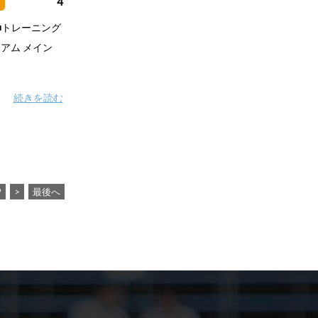
4
■トレーニング
タジアム メイン
続きを読む
9
>
最後へ