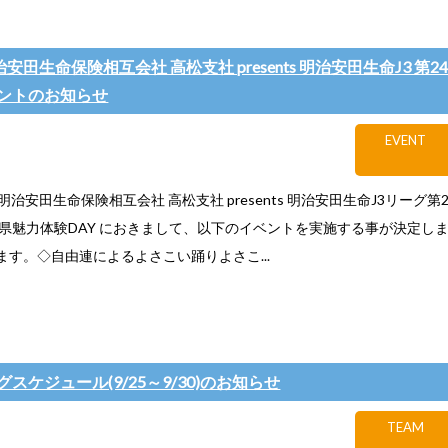
明治安田生命保険相互会社 高松支社 presents 明治安田生命J3 第2
ントのお知らせ
EVENT
) 明治安田生命保険相互会社 高松支社 presents 明治安田生命J3リーグ第2
川県魅力体験DAY におきまして、以下のイベントを実施する事が決定し
ます。◇自由連によるよさこい踊りよさこ...
スケジュール(9/25～9/30)のお知らせ
TEAM