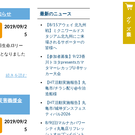
知らせ
最新のニュース
グッズ
【8/15アウェイ 北九州
2019/09/2
戦】ミクニワールドス
5
タジアム北九州にご来
場されるサポーターの
田生命J3リー
皆様へ
ととなりました
【参加者募集】9/23香
川トヨタpresentsカマ
タマーレカップU-8サッ
カー大会
続きを読む
【HT活動実施報告】丸
亀市/チラシ配り@今治
造船様
5号災害義援金
【HT活動実施報告】丸
亀市/城坤ダンスフェス
ティバル2026
2019/09/2
8/9(日)マルナカパワー
シティ丸亀店リフレッ
5
シュオープンイベント