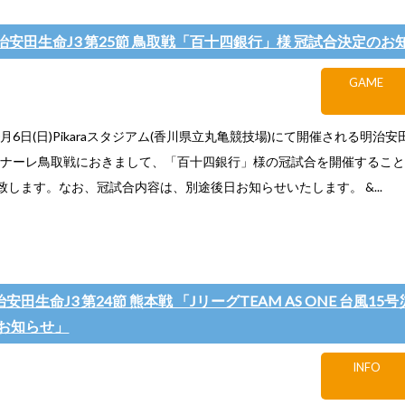
) 明治安田生命J3 第25節 鳥取戦「百十四銀行」様 冠試合決定のお
GAME
月6日(日)Pikaraスタジアム(香川県立丸亀競技場)にて開催される明治安
ガイナーレ鳥取戦におきまして、「百十四銀行」様の冠試合を開催するこ
致します。なお、冠試合内容は、別途後日お知らせいたします。 &...
明治安田生命J3 第24節 熊本戦 「JリーグTEAM AS ONE 台風1
お知らせ」
INFO