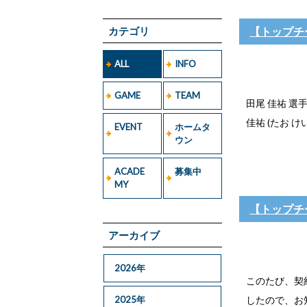
カテゴリ
【トップチ
ALL
INFO
GAME
TEAM
田尾 佳祐 
佳祐 (たお け
EVENT
ホームタ
ウン
ACADE
募集中
MY
【トップチ
アーカイブ
2026年
このたび、契
2025年
したので、お知