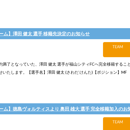
ーム】澤田 健太 選手 移籍先決定のお知らせ
TEAM
約満了となっていた、澤田 健太 選手が福山シティFCへ完全移籍するこ
いたします。【選手名】澤田 健太 (さわだ けんた)【ポジション】MF
ーム】徳島ヴォルティスより 奥田 雄大 選手 完全移籍加入のお
TEAM