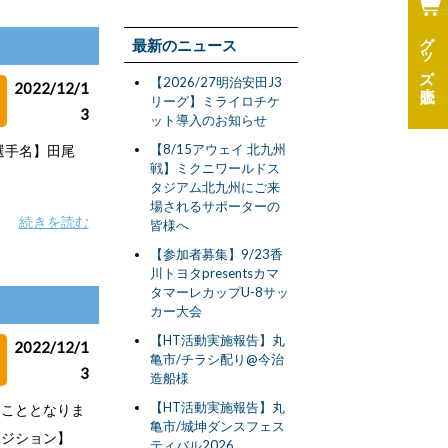
グッズ
最新のニュース
【2026/27明治安田J3
2022/12/1
リーグ】ミライロチケ
3
ット導入のお知らせ
【8/15アウェイ 北九州
選手名】田尾
戦】ミクニワールドス
タジアム北九州にご来
場されるサポーターの
続きを読む
皆様へ
【参加者募集】9/23香
川トヨタpresentsカマ
タマーレカップU-8サッ
カー大会
【HT活動実施報告】丸
2022/12/1
亀市/チラシ配り@今治
3
造船様
【HT活動実施報告】丸
ることとなりま
亀市/城坤ダンスフェス
【ポジション】
ティバル2026