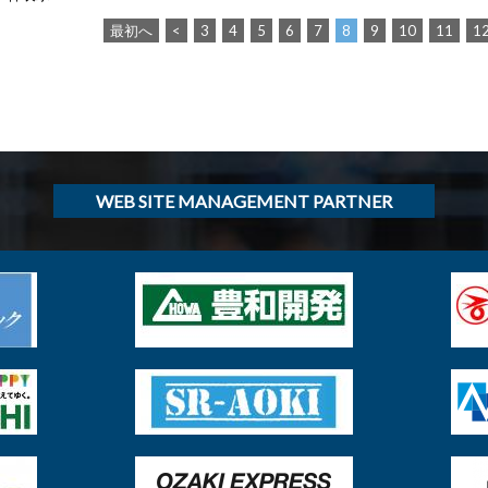
最初へ
<
3
4
5
6
7
8
9
10
11
1
WEB SITE MANAGEMENT PARTNER