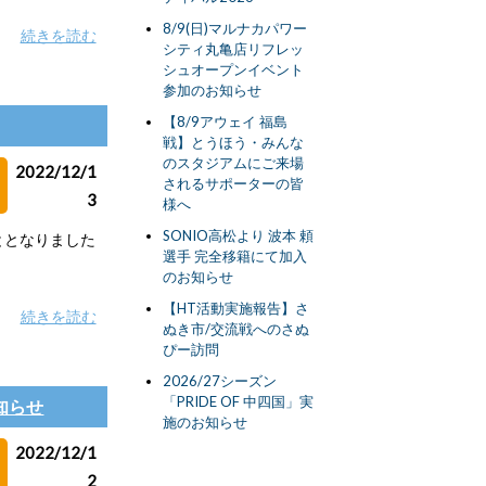
8/9(日)マルナカパワー
続きを読む
シティ丸亀店リフレッ
シュオープンイベント
参加のお知らせ
【8/9アウェイ 福島
戦】とうほう・みんな
のスタジアムにご来場
2022/12/1
されるサポーターの皆
3
様へ
SONIO高松より 波本 頼
ととなりました
選手 完全移籍にて加入
のお知らせ
【HT活動実施報告】さ
続きを読む
ぬき市/交流戦へのさぬ
ぴー訪問
2026/27シーズン
「PRIDE OF 中四国」実
知らせ
施のお知らせ
2022/12/1
2