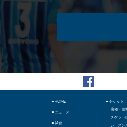
■
HOME
■ チケット
席種・価
■
ニュース
チケット
■ 試合
シーズン