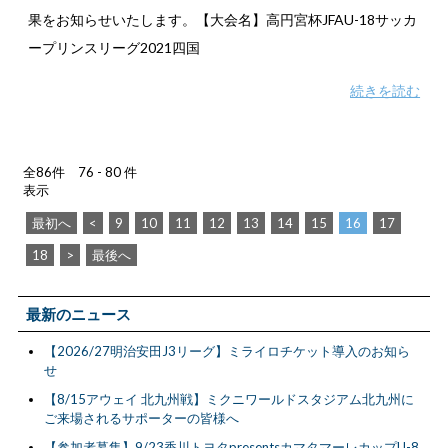
果をお知らせいたします。【大会名】高円宮杯JFAU-18サッカ
ープリンスリーグ2021四国
続きを読む
全86件 76 - 80 件
表示
最初へ
<
9
10
11
12
13
14
15
16
17
18
>
最後へ
最新のニュース
【2026/27明治安田J3リーグ】ミライロチケット導入のお知ら
せ
【8/15アウェイ 北九州戦】ミクニワールドスタジアム北九州に
ご来場されるサポーターの皆様へ
【参加者募集】9/23香川トヨタpresentsカマタマーレカップU-8