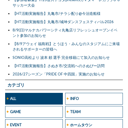
サッカー大会
【HT活動実施報告】丸亀市/チラシ配り@今治造船様
【HT活動実施報告】丸亀市/城坤ダンスフェスティバル2026
8/9(日)マルナカパワーシティ丸亀店リフレッシュオープンイベ
ント参加のお知らせ
【8/9アウェイ 福島戦】とうほう・みんなのスタジアムにご来場
されるサポーターの皆様へ
SONIO高松より 波本 頼 選手 完全移籍にて加入のお知らせ
【HT活動実施報告】さぬき市/交流戦へのさぬぴー訪問
2026/27シーズン「PRIDE OF 中四国」実施のお知らせ
カテゴリ
ALL
INFO
GAME
TEAM
EVENT
ホームタウン