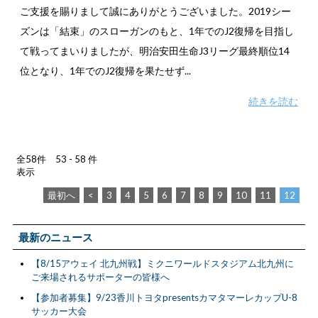
ご支援を賜りまして誠にありがとうございました。2019シー
ズンは「結束」のスローガンのもと、1年でのJ2復帰を目指し
て戦ってまいりましたが、明治安田生命J3リーグ最終順位14
位となり、1年でのJ2復帰を果たせず...
続きを読む
全58件 53 - 58 件
表示
最初へ
<
3
4
5
6
7
8
9
10
11
12
最新のニュース
【8/15アウェイ 北九州戦】ミクニワールドスタジアム北九州に
ご来場されるサポーターの皆様へ
【参加者募集】9/23香川トヨタpresentsカマタマーレカップU-8
サッカー大会