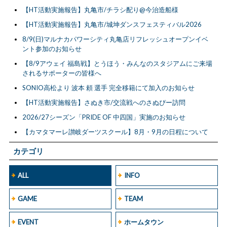
【HT活動実施報告】丸亀市/チラシ配り@今治造船様
【HT活動実施報告】丸亀市/城坤ダンスフェスティバル2026
8/9(日)マルナカパワーシティ丸亀店リフレッシュオープンイベ
ント参加のお知らせ
【8/9アウェイ 福島戦】とうほう・みんなのスタジアムにご来場
されるサポーターの皆様へ
SONIO高松より 波本 頼 選手 完全移籍にて加入のお知らせ
【HT活動実施報告】さぬき市/交流戦へのさぬぴー訪問
2026/27シーズン「PRIDE OF 中四国」実施のお知らせ
【カマタマーレ讃岐ダーツスクール】8月・9月の日程について
カテゴリ
ALL
INFO
GAME
TEAM
EVENT
ホームタウン