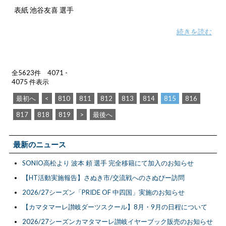
表紙 池谷友喜 選手
続きを読む
全5623件 4071 -
4075 件表示
最初へ
<
810
811
812
813
814
815
816
817
818
819
>
最後へ
最新のニュース
SONIO高松より 波本 頼 選手 完全移籍にて加入のお知らせ
【HT活動実施報告】さぬき市/交流戦へのさぬぴー訪問
2026/27シーズン「PRIDE OF 中四国」実施のお知らせ
【カマタマーレ讃岐ダーツスクール】8月・9月の日程について
2026/27シーズンカマタマーレ讃岐イヤーブック販売のお知らせ