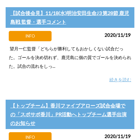
【試合後会見】11/18(水)明治安田生命J3 第28節 鹿児
島戦 監督・選手コメント
2020/11/19
INFO
望月一仁監督「どちらが勝利してもおかしくない試合だっ
た。ゴールを決め切れず、鹿児島に個の質でゴールを決められ
た。試合の流れをしっ...
続きを読む
【トップチーム】香川ファイブアローズ試合会場で
の「スポサポ香川」PR活動へトップチーム選手出演
のお知らせ
2020/11/19
INFO