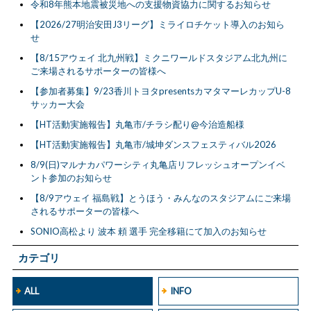
令和8年熊本地震被災地への支援物資協力に関するお知らせ
【2026/27明治安田J3リーグ】ミライロチケット導入のお知ら
せ
【8/15アウェイ 北九州戦】ミクニワールドスタジアム北九州に
ご来場されるサポーターの皆様へ
【参加者募集】9/23香川トヨタpresentsカマタマーレカップU-8
サッカー大会
【HT活動実施報告】丸亀市/チラシ配り@今治造船様
【HT活動実施報告】丸亀市/城坤ダンスフェスティバル2026
8/9(日)マルナカパワーシティ丸亀店リフレッシュオープンイベ
ント参加のお知らせ
【8/9アウェイ 福島戦】とうほう・みんなのスタジアムにご来場
されるサポーターの皆様へ
SONIO高松より 波本 頼 選手 完全移籍にて加入のお知らせ
カテゴリ
ALL
INFO