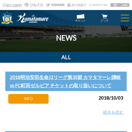
チケット
グッズ
NEWS
ALL
2018明治安田生命J2リーグ第35節 カマタマーレ讃岐
vs FC町田ゼルビア チケットの取り扱いについて
2018/10/03
INFO
続きを読む