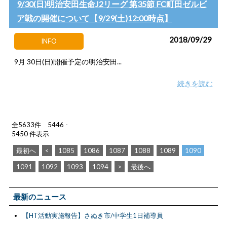
9/30(日)明治安田生命J2リーグ 第35節 FC町田ゼルビ
ア戦の開催について【9/29(土)12:00時点】
2018/09/29
INFO
9月 30日(日)開催予定の明治安田...
続きを読む
全5633件 5446 -
5450 件表示
最初へ
<
1085
1086
1087
1088
1089
1090
1091
1092
1093
1094
>
最後へ
最新のニュース
【HT活動実施報告】さぬき市/中学生1日補導員