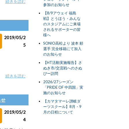
続きを読む
参加のお知らせ
【8/9アウェイ 福島
戦】とうほう・みんな
のスタジアムにご来場
されるサポーターの皆
様へ
2019/05/2
SONIO高松より 波本 頼
5
選手 完全移籍にて加入
のお知らせ
【HT活動実施報告】さ
ぬき市/交流戦へのさぬ
ぴー訪問
続きを読む
2026/27シーズン
「PRIDE OF 中四国」実
施のお知らせ
らせ
【カマタマーレ讃岐ダ
ーツスクール】8月・9
2019/05/2
月の日程について
4