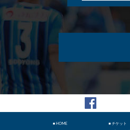
■
HOME
■ チケット