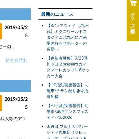
グッズ
最新のニュース
【8/15アウェイ 北九州
2019/05/2
戦】ミクニワールドス
5
タジアム北九州にご来
場されるサポーターの
l...
皆様へ
【参加者募集】9/23香
続きを読む
川トヨタpresentsカマ
タマーレカップU-8サッ
カー大会
【HT活動実施報告】丸
亀市/チラシ配り@今治
造船様
2019/05/2
【HT活動実施報告】丸
5
亀市/城坤ダンスフェス
ティバル2026
怪我人等のアク
8/9(日)マルナカパワー
シティ丸亀店リフレッ
シュオープンイベント