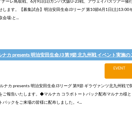
ガイナーレ鳥取戦、6月9日(日)ガンバ大阪U-23戦、アウェイバスツアー
します。【募集試合】明治安田生命J3リーグ 第10節6月1日(土)13:00キ
場:と...
マルナカ presents 明治安田生命J3 第9節 北九州戦 イベント実施
EVENT
)マルナカ presents 明治安田生命J3リーグ 第9節 ギラヴァンツ北九州戦
をご報告いたします。◆マルナカ コラボトートバック配布マルナカ様と
トバックをご来場の皆様に配布しました。<...