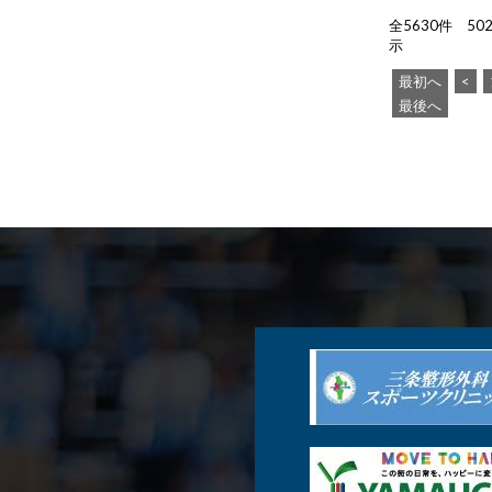
全5630件 5021
示
最初へ
<
最後へ