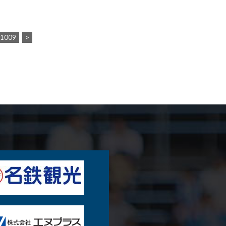
1009
>