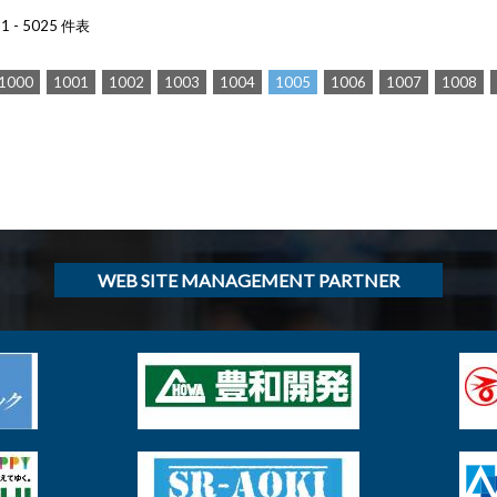
 - 5025 件表
1000
1001
1002
1003
1004
1005
1006
1007
1008
WEB SITE MANAGEMENT PARTNER