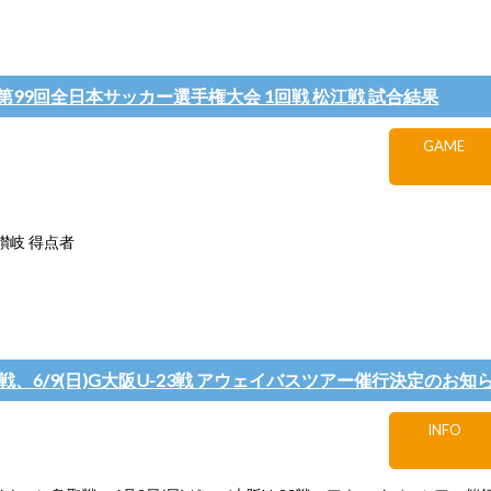
A 第99回全日本サッカー選手権大会 1回戦 松江戦 試合結果
GAME
讃岐 得点者
鳥取戦、6/9(日)G大阪U-23戦 アウェイバスツアー催行決定のお知
INFO