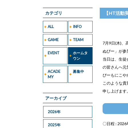
カテゴリ
【HT活動
ALL
INFO
GAME
TEAM
7月9日(木
ぬぴー」が参
EVENT
ホームタ
ウン
当日は、生徒
の皆さんへ元
ACADE
募集中
ぴーもにこや
MY
このような貴
申し上げます
アーカイブ
2026年
〇日程 : 202
2025年