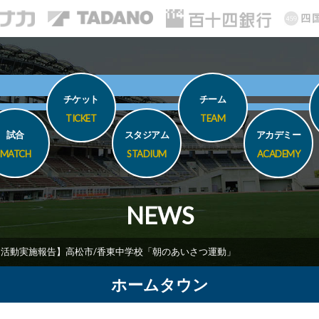
チケット
チーム
TICKET
TEAM
試合
スタジアム
アカデミー
MATCH
STADIUM
ACADEMY
NEWS
T活動実施報告】高松市/香東中学校「朝のあいさつ運動」
ホームタウン