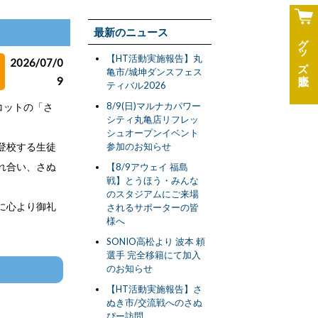
最新のニュース
グッズ
【HT活動実施報告】丸
2026/07/0
亀市/城坤ダンスフェス
9
ティバル2026
8/9(日)マルナカパワー
コットの「さ
シティ丸亀店リフレッ
シュオープンイベント
登校する生徒
参加のお知らせ
れ合い、さぬ
【8/9アウェイ 福島
戦】とうほう・みんな
のスタジアムにご来場
に心より御礼
されるサポーターの皆
様へ
SONIO高松より 波本 頼
選手 完全移籍にて加入
のお知らせ
【HT活動実施報告】さ
ぬき市/交流戦へのさぬ
ぴー訪問