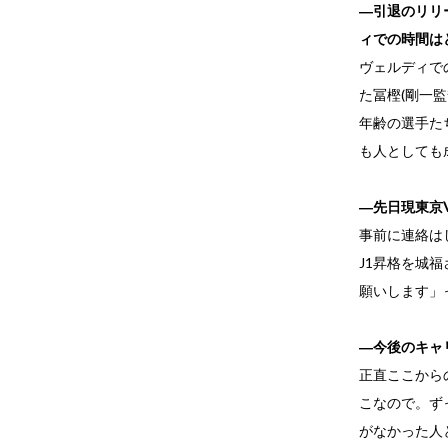
―引退のリリ
ィでの時間は
ヴェルディで
た冨樫(剛一
年齢の選手た
も人としても
―先日現東京
事前に連絡は
J1昇格を城
願いします」
―今後のキャ
正直ここから
こなので。ず
がなかった人