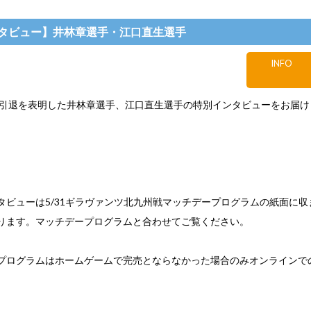
タビュー】井林章選手・江口直生選手
INFO
引退を表明した井林章選手、江口直生選手の特別インタビューをお届け
タビューは5/31ギラヴァンツ北九州戦マッチデープログラムの紙面に収
ります。マッチデープログラムと合わせてご覧ください。
プログラムはホームゲームで完売とならなかった場合のみオンラインで