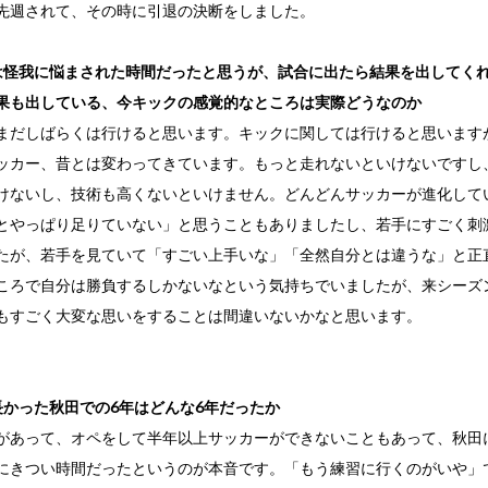
先週されて、その時に引退の決断をしました。
は怪我に悩まされた時間だったと思うが、試合に出たら結果を出してく
果も出している、今キックの感覚的なところは実際どうなのか
まだしばらくは行けると思います。キックに関しては行けると思います
ッカー、昔とは変わってきています。もっと走れないといけないですし
けないし、技術も高くないといけません。どんどんサッカーが進化して
とやっぱり足りていない」と思うこともありましたし、若手にすごく刺
たが、若手を見ていて「すごい上手いな」「全然自分とは違うな」と正
ころで自分は勝負するしかないなという気持ちでいましたが、来シーズ
もすごく大変な思いをすることは間違いないかなと思います。
長かった秋田での6年はどんな6年だったか
があって、オペをして半年以上サッカーができないこともあって、秋田
にきつい時間だったというのが本音です。「もう練習に行くのがいや」