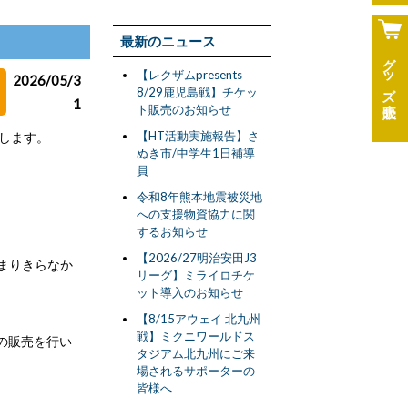
最新のニュース
グッズ
【レクザムpresents
2026/05/3
8/29鹿児島戦】チケッ
1
ト販売のお知らせ
【HT活動実施報告】さ
します。
ぬき市/中学生1日補導
員
令和8年熊本地震被災地
への支援物資協力に関
するお知らせ
【2026/27明治安田J3
まりきらなか
リーグ】ミライロチケ
ット導入のお知らせ
【8/15アウェイ 北九州
戦】ミクニワールドス
の販売を行い
タジアム北九州にご来
場されるサポーターの
皆様へ