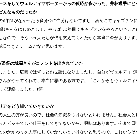
ースをしてヴェルディサポーターからの反応が多かった、井林選手にと
どんなものだったか
の6年間がなかったら多分今の自分はないですし、あそこでキャプテン
監督)さんをはじめとして、やっぱり3年目でキャプテンをやるというこ
ちなので、そういう人たちが僕を支えてくれたから本当に今があります
成長できたチームだなと思います。
V監督の城福さんがコメントを出されていた
しました。広島ではずっとお世話になりましたし、自分がヴェルディで
福さんがやってくれて、本当に恩のある方です。「これからもヴェルディ
って連絡しました。(笑)
リアをどう描いていきたいか
の人生の方が長いので、社会の知識をつけないといけません。社会人と
っとピッチでしか仕事をしてきてないから、興味はあります。今まで日
とのかかわりを大事にしていかないといけないと思うので、これからそ