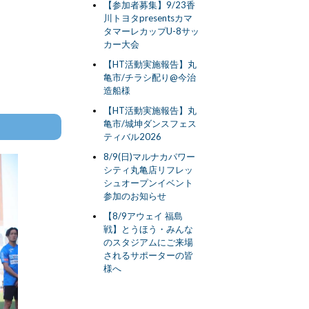
【参加者募集】9/23香
川トヨタpresentsカマ
タマーレカップU-8サッ
カー大会
【HT活動実施報告】丸
亀市/チラシ配り@今治
造船様
【HT活動実施報告】丸
亀市/城坤ダンスフェス
ティバル2026
8/9(日)マルナカパワー
シティ丸亀店リフレッ
シュオープンイベント
参加のお知らせ
【8/9アウェイ 福島
戦】とうほう・みんな
のスタジアムにご来場
されるサポーターの皆
様へ