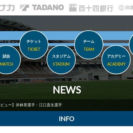
チケット
チーム
TICKET
TEAM
試合
スタジアム
アカデミー
MATCH
STADIUM
ACADEMY
NEWS
タビュー】井林章選手・江口直生選手
INFO