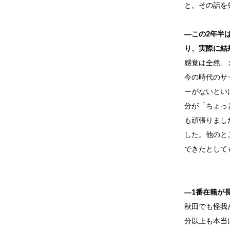
と。その話を
―この2年半
り、実際に結
感覚は全然、
今の時代のサ
ーがないとい
分が「ちょっ
も頑張りまし
した。他のと
できたとして
―1番在籍が
秋田でも怪我
分以上も本当