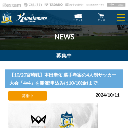
チケット
グッズ
NEWS
募集中
【10/20宮崎戦】本田圭佑 選手考案の4人制サッカー
大会「4v4」を開催!申込みは10/18(金)まで!
2024/10/11
募集中