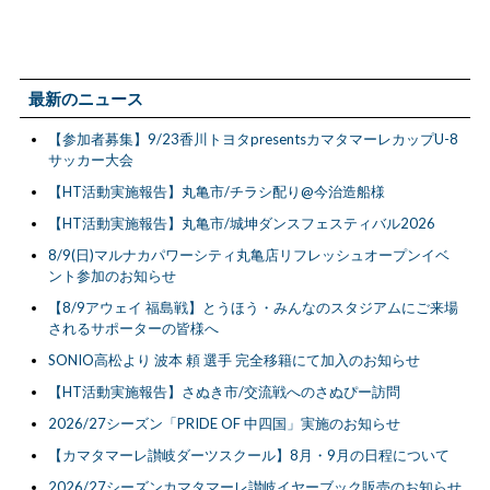
最新のニュース
【参加者募集】9/23香川トヨタpresentsカマタマーレカップU-8
サッカー大会
【HT活動実施報告】丸亀市/チラシ配り@今治造船様
【HT活動実施報告】丸亀市/城坤ダンスフェスティバル2026
8/9(日)マルナカパワーシティ丸亀店リフレッシュオープンイベ
ント参加のお知らせ
【8/9アウェイ 福島戦】とうほう・みんなのスタジアムにご来場
されるサポーターの皆様へ
SONIO高松より 波本 頼 選手 完全移籍にて加入のお知らせ
【HT活動実施報告】さぬき市/交流戦へのさぬぴー訪問
2026/27シーズン「PRIDE OF 中四国」実施のお知らせ
【カマタマーレ讃岐ダーツスクール】8月・9月の日程について
2026/27シーズンカマタマーレ讃岐イヤーブック販売のお知らせ