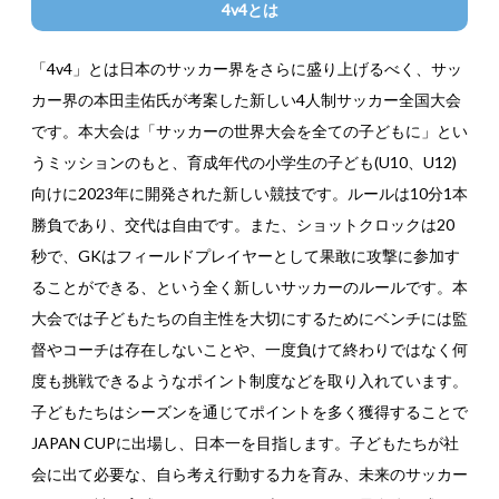
4v4とは
「4v4」とは日本のサッカー界をさらに盛り上げるべく、サッ
カー界の本田圭佑氏が考案した新しい4人制サッカー全国大会
です。本大会は「サッカーの世界大会を全ての子どもに」とい
うミッションのもと、育成年代の小学生の子ども(U10、U12)
向けに2023年に開発された新しい競技です。ルールは10分1本
勝負であり、交代は自由です。また、ショットクロックは20
秒で、GKはフィールドプレイヤーとして果敢に攻撃に参加す
ることができる、という全く新しいサッカーのルールです。本
大会では子どもたちの自主性を大切にするためにベンチには監
督やコーチは存在しないことや、一度負けて終わりではなく何
度も挑戦できるようなポイント制度などを取り入れています。
子どもたちはシーズンを通じてポイントを多く獲得することで
JAPAN CUPに出場し、日本一を目指します。子どもたちが社
会に出て必要な、自ら考え行動する力を育み、未来のサッカー