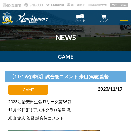
チケット
グッズ
NEWS
GAME
【11/19沼津戦】試合後コメント 米山 篤志 監督
2023/11/19
GAME
2023明治安田生命J3リーグ第36節
11月19日(日) アスルクラロ沼津 戦
米山 篤志 監督 試合後コメント