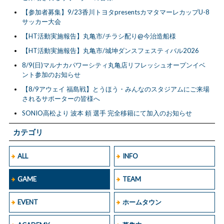
【参加者募集】9/23香川トヨタpresentsカマタマーレカップU-8
サッカー大会
【HT活動実施報告】丸亀市/チラシ配り@今治造船様
【HT活動実施報告】丸亀市/城坤ダンスフェスティバル2026
8/9(日)マルナカパワーシティ丸亀店リフレッシュオープンイベ
ント参加のお知らせ
【8/9アウェイ 福島戦】とうほう・みんなのスタジアムにご来場
されるサポーターの皆様へ
SONIO高松より 波本 頼 選手 完全移籍にて加入のお知らせ
カテゴリ
ALL
INFO
GAME
TEAM
EVENT
ホームタウン