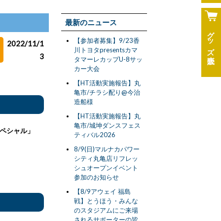
最新のニュース
グッズ
【参加者募集】9/23香
2022/11/1
川トヨタpresentsカマ
3
タマーレカップU-8サッ
カー大会
【HT活動実施報告】丸
亀市/チラシ配り@今治
造船様
【HT活動実施報告】丸
亀市/城坤ダンスフェス
ペシャル」
ティバル2026
8/9(日)マルナカパワー
シティ丸亀店リフレッ
シュオープンイベント
参加のお知らせ
【8/9アウェイ 福島
戦】とうほう・みんな
のスタジアムにご来場
されるサポーターの皆