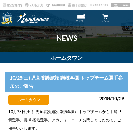
チケット
グッズ
NEWS
ホームタウン
10/28(土) 児童養護施設 讃岐学園 トップチーム選手参
加のご報告
2018/10/29
ホームタウン
10
月
28
日(土)に児童養護施設 讃岐学園にトップチームから中島
大
貴選手、長澤
拓哉選手、アカデミーコーチ訪問しましたので、ご
報告いたします。