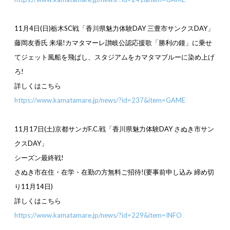
11
月
4
日(日)栃木
SC
戦「香川県魅力体験
DAY
三豊市サンクス
DAY
」
藤岡友香氏 来場!カマタマーレ讃岐公認応援歌「勝利の鐘」に乗せ
てジェット風船を飛ばし、スタジアムをカマタマブルーに染め上げ
ろ!
詳しくはこちら
https://www.kamatamare.jp/news/?id=237&item=GAME
11
月
17
日(土)京都サンガ
F.C.
戦「香川県魅力体験
DAY
さぬき市サン
クス
DAY
」
シーズン最終戦!
さぬき市在住・在学・在勤の方無料ご招待!(要事前申し込み 締め切
り
11
月
14
日)
詳しくはこちら
https://www.kamatamare.jp/news/?id=229&item=INFO