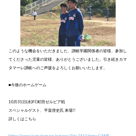
このような機会をいただきました、讃岐学園関係者の皆様、参加し
てくださった児童の皆様、ありがとうございました。
引き続きカマ
タマーレ讃岐へのご声援をよろしくお願いいたします。
■
今後のホームゲーム
10
月
31
日(水)
FC
町田ゼルビア戦
スペシャルゲスト、平畠啓史氏 来場!!
詳しくはこちら
https://www.kamatamare.jp/news/?id=241&item=GAME