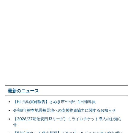
最新のニュース
【HT活動実施報告】さぬき市/中学生1日補導員
令和8年熊本地震被災地への支援物資協力に関するお知らせ
【2026/27明治安田J3リーグ】ミライロチケット導入のお知ら
せ
【8/15アウェイ 北九州戦】ミクニワールドスタジアム北九州に