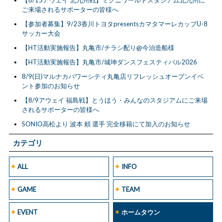
ご来場されるサポーターの皆様へ
【参加者募集】9/23香川トヨタpresentsカマタマーレカップU-8
サッカー大会
【HT活動実施報告】丸亀市/チラシ配り@今治造船様
【HT活動実施報告】丸亀市/城坤ダンスフェスティバル2026
8/9(日)マルナカパワーシティ丸亀店リフレッシュオープンイベ
ント参加のお知らせ
【8/9アウェイ 福島戦】とうほう・みんなのスタジアムにご来場
されるサポーターの皆様へ
SONIO高松より 波本 頼 選手 完全移籍にて加入のお知らせ
カテゴリ
ALL
INFO
GAME
TEAM
EVENT
ホームタウン