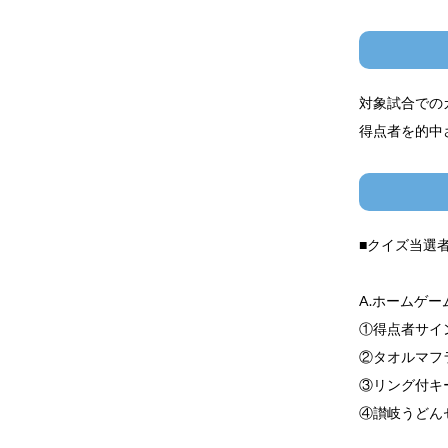
対象試合での
得点者を的中
■クイズ当選者
A.ホームゲー
①得点者サイン
②タオルマフ
③リング付キ
④讃岐うどん