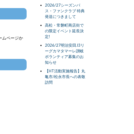
2026/27シーズンパ
ス・ファンクラブ 特典
発送につきまして
高松・常磐町商店街で
の限定イベント延長決
定!
ームページか
2026/27明治安田J3リ
ーグカマタマーレ讃岐
ボランティア募集のお
知らせ
【HT活動実施報告】丸
亀市/松永市長への表敬
訪問