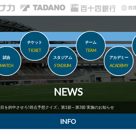
チケット
チーム
TICKET
TEAM
試合
スタジアム
アカデミー
MATCH
STADIUM
ACADEMY
NEWS
目を的中させろ!得点予想クイズ」第1節～第3節 実施のお知らせ
INFO