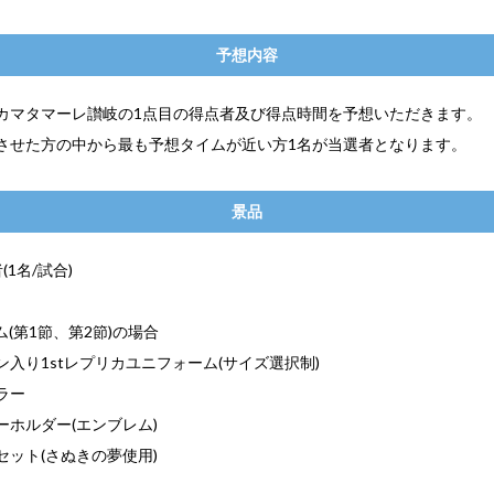
予想内容
カマタマーレ讃岐の1点目の得点者及び得点時間を予想いただきます。
させた方の中から最も予想タイムが近い方1名が当選者となります。
景品
(1名/試合)
ム(第1節、第2節)の場合
入り1stレプリカユニフォーム(サイズ選択制)
ラー
ーホルダー(エンブレム)
セット(さぬきの夢使用)