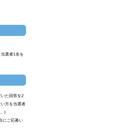
当選者1名を
いた回答を2
近い方を当選者
。)
合にご応募い