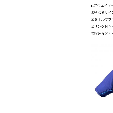
B.アウェイゲ
①得点者サイ
②タオルマフ
③リング付キ
④讃岐うどん