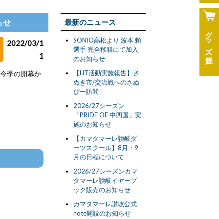
らせ
最新のニュース
グッズ
SONIO高松より 波本 頼
2022/03/1
選手 完全移籍にて加入
1
のお知らせ
【HT活動実施報告】さ
を今季の開幕か
ぬき市/交流戦へのさぬ
ぴー訪問
2026/27シーズン
「PRIDE OF 中四国」実
施のお知らせ
【カマタマーレ讃岐ダ
ーツスクール】8月・9
月の日程について
2026/27シーズンカマ
タマーレ讃岐イヤーブ
ック販売のお知らせ
カマタマーレ讃岐公式
note開設のお知らせ