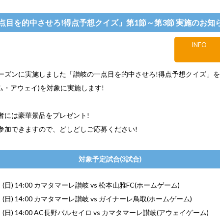
点目を的中させろ!得点予想クイズ」第1節～第3節 実施のお知
INFO
ーズンに実施しました「讃岐の一点目を的中させろ!得点予想クイズ」
ム・アウェイ)を対象に実施します!
者には豪華景品をプレゼント!
参加できますので、どしどしご応募ください!
対象予定試合(3試合)
日 (日) 14:00 カマタマーレ讃岐 vs 松本山雅FC(ホームゲーム)
日 (日) 14:00 カマタマーレ讃岐 vs ガイナーレ鳥取(ホームゲーム)
日 (日) 14:00 AC長野パルセイロ vs カマタマーレ讃岐(アウェイゲーム)