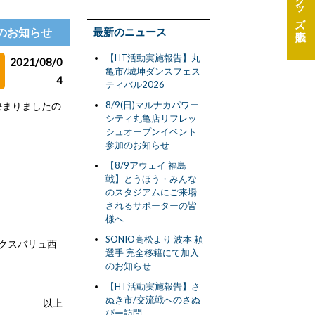
グッズ
演のお知らせ
最新のニュース
【HT活動実施報告】丸
2021/08/0
亀市/城坤ダンスフェス
4
ティバル2026
8/9(日)マルナカパワー
決まりましたの
シティ丸亀店リフレッ
シュオープンイベント
参加のお知らせ
【8/9アウェイ 福島
戦】とうほう・みんな
のスタジアムにご来場
されるサポーターの皆
様へ
SONIO高松より 波本 頼
ックスバリュ西
選手 完全移籍にて加入
のお知らせ
【HT活動実施報告】さ
ぬき市/交流戦へのさぬ
以上
ぴー訪問