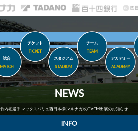
チケット
チーム
TICKET
TEAM
試合
スタジアム
アカデミー
MATCH
STADIUM
ACADEMY
NEWS
竹内彬選手 マックスバリュ西日本様(マルナカ)のTVCM出演のお知らせ
INFO