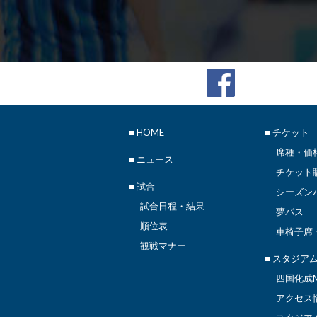
■
HOME
■ チケット
席種・価
■
ニュース
チケット
■ 試合
シーズン
試合日程・結果
夢パス
順位表
車椅子席
観戦マナー
■ スタジア
四国化成M
アクセス