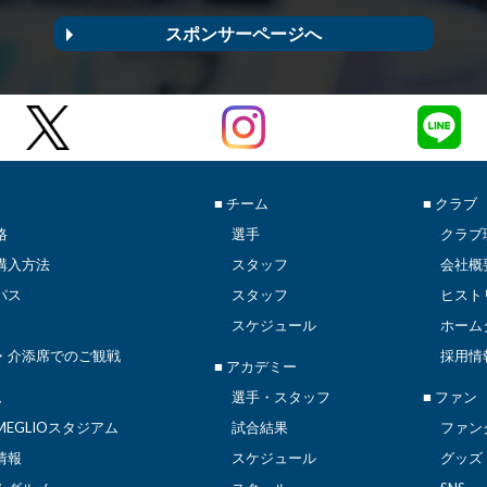
スポンサーページへ
■ チーム
■ クラブ
格
選手
クラブ
購入方法
スタッフ
会社概
パス
スタッフ
ヒスト
スケジュール
ホーム
・介添席でのご観戦
採用情
■ アカデミー
ム
選手・スタッフ
■ ファン
EGLIOスタジアム
試合結果
ファン
情報
スケジュール
グッズ