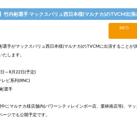
】竹内彬選手 マックスバリュ西日本様(マルナカ)のTVCM出
INFO
彬選手がマックスバリュ西日本様(マルナカ)のTVCMに出演することが
いたします。
日～8月22日(予定)
テレビ系列(RNC)
内彬選手
間中にマルナカ様店舗内(パワーシティレインボー店、栗林南店等)、マ
ページでも公開予定です。