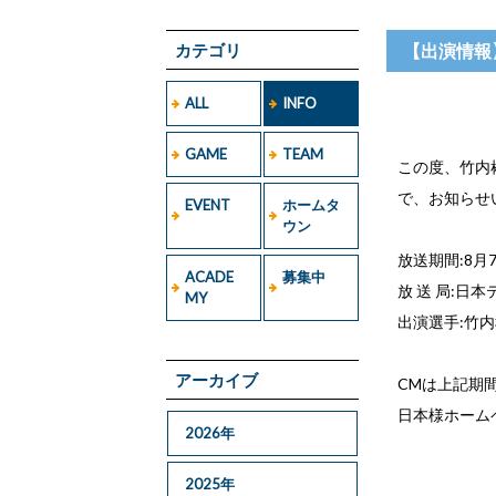
カテゴリ
【出演情報
ALL
INFO
GAME
TEAM
この度、竹内
で、お知らせ
EVENT
ホームタ
ウン
放送期間:8月7
ACADE
募集中
放 送 局:日本
MY
出演選手:竹
アーカイブ
CMは上記期
日本様ホーム
2026年
2025年