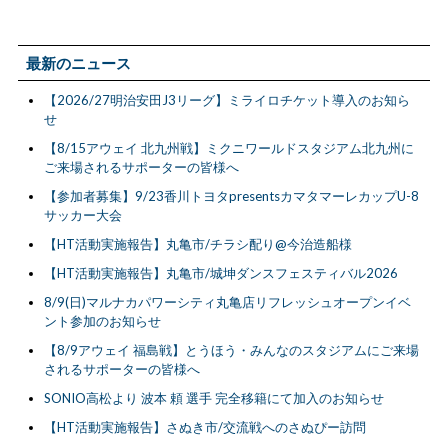
最新のニュース
【2026/27明治安田J3リーグ】ミライロチケット導入のお知ら
せ
【8/15アウェイ 北九州戦】ミクニワールドスタジアム北九州に
ご来場されるサポーターの皆様へ
【参加者募集】9/23香川トヨタpresentsカマタマーレカップU-8
サッカー大会
【HT活動実施報告】丸亀市/チラシ配り@今治造船様
【HT活動実施報告】丸亀市/城坤ダンスフェスティバル2026
8/9(日)マルナカパワーシティ丸亀店リフレッシュオープンイベ
ント参加のお知らせ
【8/9アウェイ 福島戦】とうほう・みんなのスタジアムにご来場
されるサポーターの皆様へ
SONIO高松より 波本 頼 選手 完全移籍にて加入のお知らせ
【HT活動実施報告】さぬき市/交流戦へのさぬぴー訪問