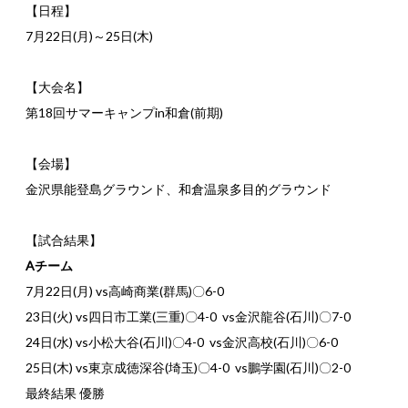
【日程】
7月22日(月)～25日(木)
【大会名】
第18回サマーキャンプin和倉(前期)
【会場】
金沢県能登島グラウンド、和倉温泉多目的グラウンド
【試合結果】
Aチーム
7月22日(月) vs高崎商業(群馬)〇6-0
23日(火) vs四日市工業(三重)〇4-0 vs金沢龍谷(石川)〇7-0
24日(水) vs小松大谷(石川)〇4-0 vs金沢高校(石川)〇6-0
25日(木) vs東京成徳深谷(埼玉)〇4-0 vs鵬学園(石川)〇2-0
最終結果 優勝