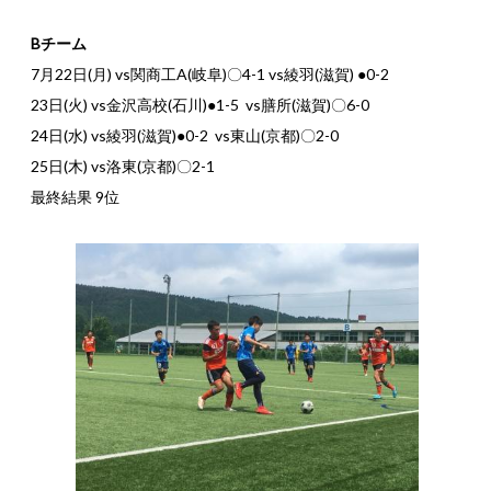
Bチーム
7月22日(月) vs関商工A(岐阜)〇4-1 vs綾羽(滋賀) ●0-2
23日(火) vs金沢高校(石川)●1-5 vs膳所(滋賀)〇6-0
24日(水) vs綾羽(滋賀)●0-2 vs東山(京都)〇2-0
25日(木) vs洛東(京都)〇2-1
最終結果 9位