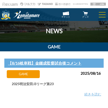
チケット
グッズ
NEWS
GAME
【8/16岐阜戦】金鍾成監督試合後コメント
2025/08/16
GAME
2025明治安田J3リーグ第23
続きを読む