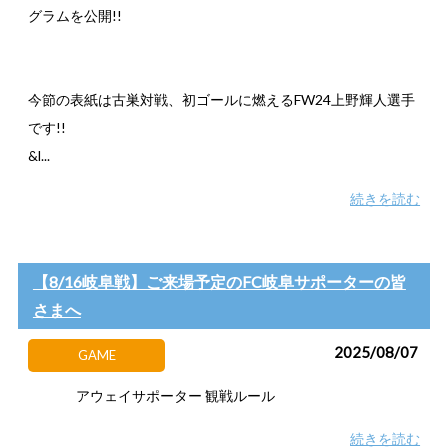
グラムを公開!!
今節の表紙は古巣対戦、初ゴールに燃えるFW24上野輝人選手
です!!
&l...
続きを読む
【8/16岐阜戦】ご来場予定のFC岐阜サポーターの皆
さまへ
2025/08/07
GAME
アウェイサポーター 観戦ルール
続きを読む