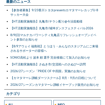
最新のニュース
【参加者募集】9/23香川トヨタpresentsカマタマーレカップU-8
サッカー大会
【HT活動実施報告】丸亀市/チラシ配り@今治造船様
【HT活動実施報告】丸亀市/城坤ダンスフェスティバル2026
8/9(日)マルナカパワーシティ丸亀店リフレッシュオープンイベ
ント参加のお知らせ
【8/9アウェイ 福島戦】とうほう・みんなのスタジアムにご来場
されるサポーターの皆様へ
SONIO高松より 波本 頼 選手 完全移籍にて加入のお知らせ
【HT活動実施報告】さぬき市/交流戦へのさぬぴー訪問
2026/27シーズン「PRIDE OF 中四国」実施のお知らせ
【カマタマーレ讃岐ダーツスクール】8月・9月の日程について
2026/27シーズンカマタマーレ讃岐イヤーブック販売のお知らせ
カテゴリ
ALL
INFO