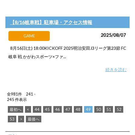
【8/16岐阜戦】駐車場・アクセス情報
2025/08/07
GAME
8月16日(土) 18:00KICKOFF 2025明治安田J3リーグ第23節 FC
岐阜 戦 かがわスポーツ×ファ...
続きを読む
全981件 241 -
245 件表示
最初へ
<
44
45
46
47
48
49
50
51
52
53
>
最後へ