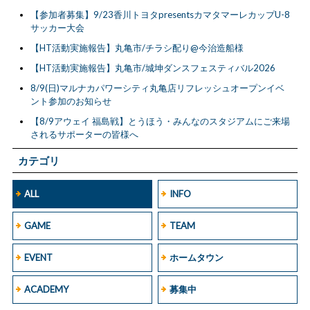
【参加者募集】9/23香川トヨタpresentsカマタマーレカップU-8
サッカー大会
【HT活動実施報告】丸亀市/チラシ配り@今治造船様
【HT活動実施報告】丸亀市/城坤ダンスフェスティバル2026
8/9(日)マルナカパワーシティ丸亀店リフレッシュオープンイベ
ント参加のお知らせ
【8/9アウェイ 福島戦】とうほう・みんなのスタジアムにご来場
されるサポーターの皆様へ
カテゴリ
ALL
INFO
GAME
TEAM
EVENT
ホームタウン
ACADEMY
募集中