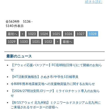
続きを読む
全5634件 5136 -
5140 件表示
最初へ
<
1023
1024
1025
1026
1027
1028
1029
1030
1031
1032
>
最後へ
最新のニュース
【アウェイ応援バスツアー】FC琉球戦(日帰り)にて開催のお知ら
せ
【HT活動実施報告】さぬき市/中学生1日補導員
令和8年熊本地震被災地への支援物資協力に関するお知らせ
【2026/27明治安田J3リーグ】ミライロチケット導入のお知ら
せ
【8/15アウェイ 北九州戦】ミクニワールドスタジアム北九州に
ご来場されるサポーターの皆様へ