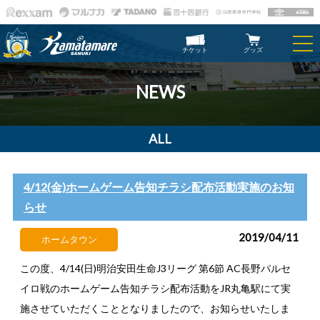
チケット
グッズ
NEWS
ALL
4/12(金)ホームゲーム告知チラシ配布活動実施のお知
らせ
2019/04/11
ホームタウン
この度、4/14(日)明治安田生命J3リーグ 第6節 AC長野パルセ
イロ戦のホームゲーム告知チラシ配布活動をJR丸亀駅にて実
施させていただくこととなりましたので、お知らせいたしま