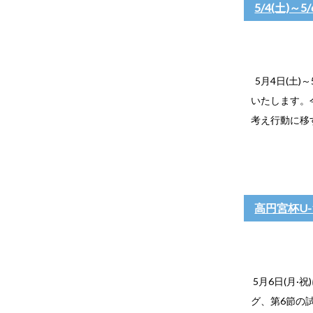
5/4(土)～
5月4日(土)
いたします。
考え行動に移
高円宮杯U
5月6日(月·
グ、第6節の試