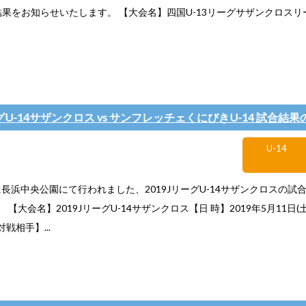
果をお知らせいたします。 【大会名】四国U-13リーグサザンクロスリーグ
ーグU-14サザンクロス vs サンフレッチェくにびきU-14 試合結
U-14
)に長浜中央公園にて行われました、2019JリーグU-14サザンクロスの
 【大会名】2019JリーグU-14サザンクロス【日 時】2019年5月11日(
戦相手】...