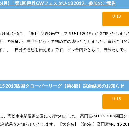
5/6(月) 「第1回伊丹GWフェスタU-13 2019」参加のご報告
U-13
～5月6日(月)に、「第1回伊丹GWフェスタU-13 2019」に参加いたしま
今回の遠征が、中学生になって初めての遠征となりました。遠征の目的
す」、「自分の意思を伝える」です。ピッチ内外ともに、自分たちで...
-15 2019四国クローバーリーグ【第6節】試合結果のお知らせ
U-15
祝)に、高松市東部運動公園にて行われました、高円宮杯U-15 2019四国
合結果をお知らせいたします。 【大会名】【第6節】高円宮杯U-15 20