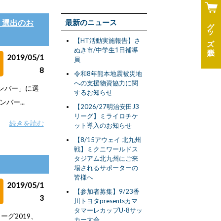
グッズ
ー」選出のお
最新のニュース
【HT活動実施報告】さ
ぬき市/中学生1日補導
2019/05/1
員
8
令和8年熊本地震被災地
への支援物資協力に関
メンバー」に選
するお知らせ
バー...
【2026/27明治安田J3
リーグ】ミライロチケ
続きを読む
ット導入のお知らせ
【8/15アウェイ 北九州
戦】ミクニワールドス
タジアム北九州にご来
場されるサポーターの
皆様へ
2019/05/1
【参加者募集】9/23香
3
川トヨタpresentsカマ
タマーレカップU-8サッ
ーグ2019、
カー大会