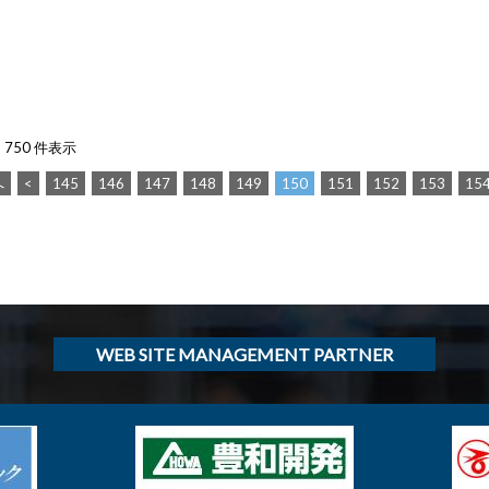
- 750 件表示
へ
<
145
146
147
148
149
150
151
152
153
15
WEB SITE MANAGEMENT PARTNER