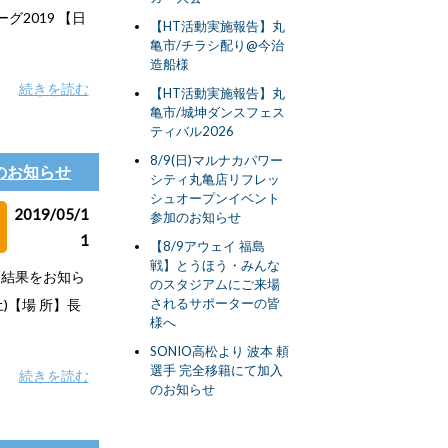
2019 【日
【HT活動実施報告】丸
亀市/チラシ配り@今治
造船様
続きを読む
【HT活動実施報告】丸
亀市/城坤ダンスフェス
ティバル2026
8/9(日)マルナカパワー
果のお知らせ
シティ丸亀店リフレッ
シュオープンイベント
2019/05/1
参加のお知らせ
1
【8/9アウェイ 福島
戦】とうほう・みんな
試合結果をお知ら
のスタジアムにご来場
されるサポーターの皆
土)【場 所】長
様へ
SONIO高松より 波本 頼
選手 完全移籍にて加入
続きを読む
のお知らせ