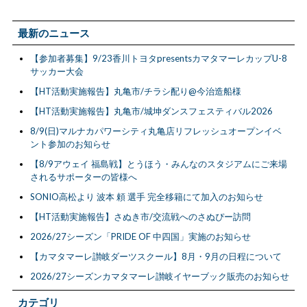
最新のニュース
【参加者募集】9/23香川トヨタpresentsカマタマーレカップU-8
サッカー大会
【HT活動実施報告】丸亀市/チラシ配り@今治造船様
【HT活動実施報告】丸亀市/城坤ダンスフェスティバル2026
8/9(日)マルナカパワーシティ丸亀店リフレッシュオープンイベ
ント参加のお知らせ
【8/9アウェイ 福島戦】とうほう・みんなのスタジアムにご来場
されるサポーターの皆様へ
SONIO高松より 波本 頼 選手 完全移籍にて加入のお知らせ
【HT活動実施報告】さぬき市/交流戦へのさぬぴー訪問
2026/27シーズン「PRIDE OF 中四国」実施のお知らせ
【カマタマーレ讃岐ダーツスクール】8月・9月の日程について
2026/27シーズンカマタマーレ讃岐イヤーブック販売のお知らせ
カテゴリ