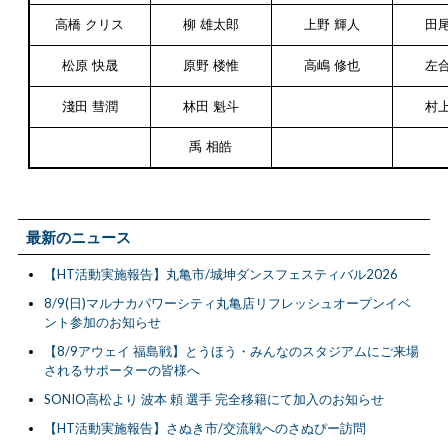
高橋 クリス
柳 雄太郎
上野 輝人
田尾
松原 快晟
原野 楼惟
高嶋 修也
左合
淺田 彗潤
林田 魁斗
村上
禹 相皓
最新のニュース
【HT活動実施報告】丸亀市/城坤ダンスフェスティバル2026
8/9(日)マルナカパワーシティ丸亀店リフレッシュオープンイベ
ント参加のお知らせ
【8/9アウェイ 福島戦】とうほう・みんなのスタジアムにご来場
されるサポーターの皆様へ
SONIO高松より 波本 頼 選手 完全移籍にて加入のお知らせ
【HT活動実施報告】さぬき市/交流戦へのさぬぴー訪問