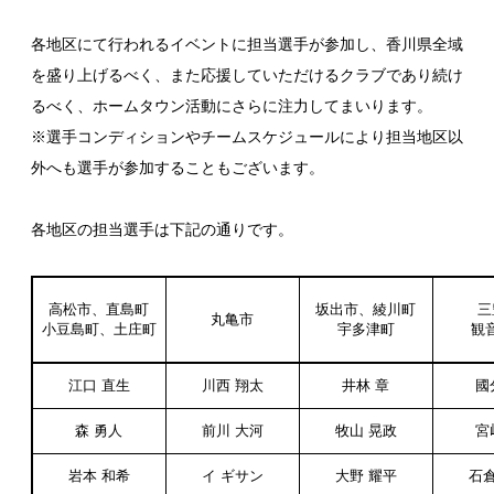
各地区にて行われるイベントに担当選手が参加し、香川県全域
を盛り上げるべく、また応援していただけるクラブであり続け
るべく、ホームタウン活動にさらに注力してまいります。
※選手コンディションやチームスケジュールにより担当地区以
外へも選手が参加することもございます。
各地区の担当選手は下記の通りです。
高松市、直島町
坂出市、綾川町
三
丸亀市
小豆島町、土庄町
宇多津町
観
江口 直生
川西 翔太
井林 章
國
森 勇人
前川 大河
牧山 晃政
宮
岩本 和希
イ ギサン
大野 耀平
石倉