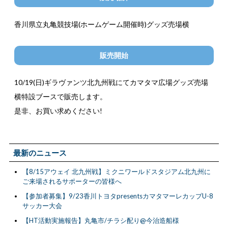
香川県立丸亀競技場(ホームゲーム開催時)グッズ売場横
販売開始
10/19(日)ギラヴァンツ北九州戦にてカマタマ広場グッズ売場
横特設ブースで販売します。
是非、お買い求めください!
最新のニュース
【8/15アウェイ 北九州戦】ミクニワールドスタジアム北九州に
ご来場されるサポーターの皆様へ
【参加者募集】9/23香川トヨタpresentsカマタマーレカップU-8
サッカー大会
【HT活動実施報告】丸亀市/チラシ配り@今治造船様