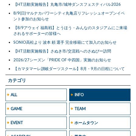
【HT活動実施報告】丸亀市/城坤ダンスフェスティバル2026
8/9(日)マルナカパワーシティ丸亀店リフレッシュオープンイベ
ント参加のお知らせ
【8/9アウェイ 福島戦】とうほう・みんなのスタジアムにご来場
されるサポーターの皆様へ
SONIO高松より 波本 頼 選手 完全移籍にて加入のお知らせ
【HT活動実施報告】さぬき市/交流戦へのさぬぴー訪問
2026/27シーズン「PRIDE OF 中四国」実施のお知らせ
【カマタマーレ讃岐ダーツスクール】8月・9月の日程について
カテゴリ
ALL
INFO
GAME
TEAM
EVENT
ホームタウン