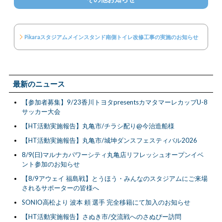
Pikaraスタジアムメインスタンド南側トイレ改修工事の実施のお知らせ
最新のニュース
【参加者募集】9/23香川トヨタpresentsカマタマーレカップU-8
サッカー大会
【HT活動実施報告】丸亀市/チラシ配り@今治造船様
【HT活動実施報告】丸亀市/城坤ダンスフェスティバル2026
8/9(日)マルナカパワーシティ丸亀店リフレッシュオープンイベ
ント参加のお知らせ
【8/9アウェイ 福島戦】とうほう・みんなのスタジアムにご来場
されるサポーターの皆様へ
SONIO高松より 波本 頼 選手 完全移籍にて加入のお知らせ
【HT活動実施報告】さぬき市/交流戦へのさぬぴー訪問